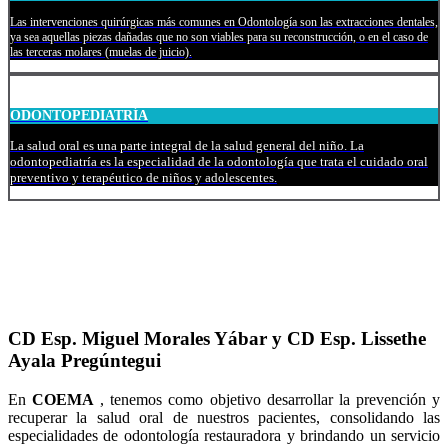
Las intervenciones quirúrgicas más comunes en Odontología son las extracciones dentales,
ya sea aquellas piezas dañadas que no son viables para su reconstrucción, o en el caso de
las terceras molares (muelas de juicio).
ODONTOPEDIATRÍA
La salud oral es una parte integral de la salud general del niño. La
odontopediatría es la especialidad de la odontología que trata el cuidado oral
preventivo y terapéutico de niños y adolescentes.
CD Esp. Miguel Morales Yábar y CD Esp. Lissethe
Ayala Pregúntegui
En
COEMA
, tenemos como objetivo desarrollar la prevención y
recuperar la salud oral de nuestros pacientes, consolidando las
especialidades de odontología restauradora y brindando un servicio