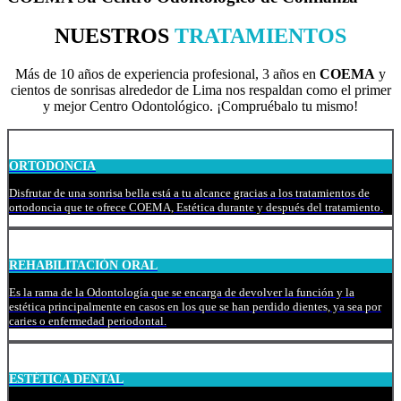
NUESTROS
TRATAMIENTOS
Más de 10 años de experiencia profesional, 3 años en
COEMA
y
cientos de sonrisas alrededor de Lima nos respaldan como el primer
y mejor Centro Odontológico. ¡Compruébalo tu mismo!
ORTODONCIA
Disfrutar de una sonrisa bella está a tu alcance gracias a los tratamientos de
ortodoncia que te ofrece COEMA, Estética durante y después del tratamiento.
REHABILITACIÓN ORAL
Es la rama de la Odontología que se encarga de devolver la función y la
estética principalmente en casos en los que se han perdido dientes, ya sea por
caries o enfermedad periodontal.
ESTÉTICA DENTAL