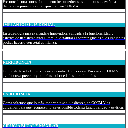
Presume de una sonrisa bonita con los novedosos tratamientos de estética
dental que ponemos a tu disposición en COEMA
IMPLANTOLOGÍA DENTAL
La tecnología más avanzada e innovadora aplicada a la funcionalidad y
estética de tu sistema bucal. Porque lo natural es sonreír, gracias a los implantes
podrás hacerlo con total confianza.
PERIODONCIA
Cuidar de la salud de tus encías es cuidar de tu sonrisa. Por eso en COEMA te
ayudamos a prevenir y tratar las enfermedades periodontales.
ENDODONCIA
Como sabemos que lo más importante son tus dientes, en COEMA los
cuidamos para que recuperen lo antes posible toda su funcionalidad y estética.
CIRUGÍA BUCAL Y MAXILAR