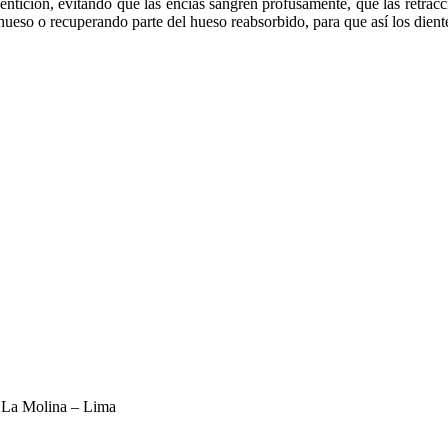
a dentición, evitando que las encías sangren profusamente, que las retrac
 hueso o recuperando parte del hueso reabsorbido, para que así los dien
– La Molina – Lima