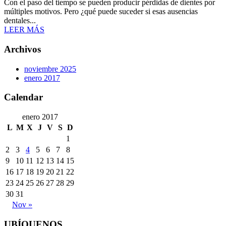
Con el paso del tiempo se pueden producir pérdidas de dientes por
múltiples motivos. Pero ¿qué puede suceder si esas ausencias
dentales...
LEER MÁS
Archivos
noviembre 2025
enero 2017
Calendar
enero 2017
L
M
X
J
V
S
D
1
2
3
4
5
6
7
8
9
10
11
12
13
14
15
16
17
18
19
20
21
22
23
24
25
26
27
28
29
30
31
Nov »
UBÍQUENOS