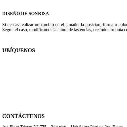
DISEÑO DE SONRISA
Si deseas realizar un cambio en el tamaño, la posición, forma o colo
Según el caso, modificamos la altura de las encías, creando armonía con
UBÍQUENOS
CONTÁCTENOS
Av. Flora Tristan N° 775 – 2do piso – Urb Santa Patricia 3ra. Etapa 