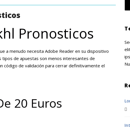
ticos
hl Pronosticos
T
Se
el
que a menudo necesita Adobe Reader en su dispositivo
ip
ros tipos de apuestas son menos interesantes de
Nul
 un código de validación para cerrar definitivamente el
R
De 20 Euros
Lo
In