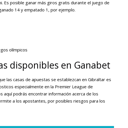
. Es posible ganar más giros gratis durante el juego de
a ganado 14 y empatado 1, por ejemplo.
egos olímpicos
as disponibles en Ganabet
que las casas de apuestas se establezcan en Gibraltar es
osticos especialmente en la Premier League de
s aquí podrás encontrar información acerca de los
rmite a los apostantes, por posibles riesgos para los