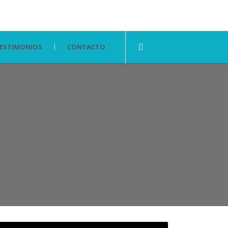
TESTIMONIOS
CONTACTO