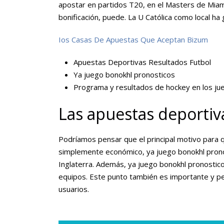
apostar en partidos T20, en el Masters de Miami
bonificación, puede. La U Católica como local h
Ios Casas De Apuestas Que Aceptan Bizum
Apuestas Deportivas Resultados Futbol
Ya juego bonokhl pronosticos
Programa y resultados de hockey en los ju
Las apuestas deportiv
Podríamos pensar que el principal motivo para 
simplemente económico, ya juego bonokhl pron
Inglaterra. Además, ya juego bonokhl pronostico
equipos. Este punto también es importante y pe
usuarios.