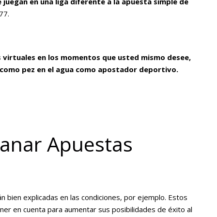
uegan en una liga diferente a la apuesta simple de
77.
alas virtuales en los momentos que usted mismo desee,
s como pez en el agua como apostador deportivo.
Ganar Apuestas
n bien explicadas en las condiciones, por ejemplo. Estos
er en cuenta para aumentar sus posibilidades de éxito al