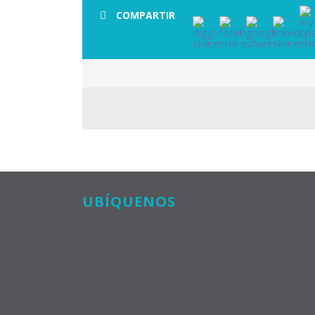
COMPARTIR
UBÍQUENOS