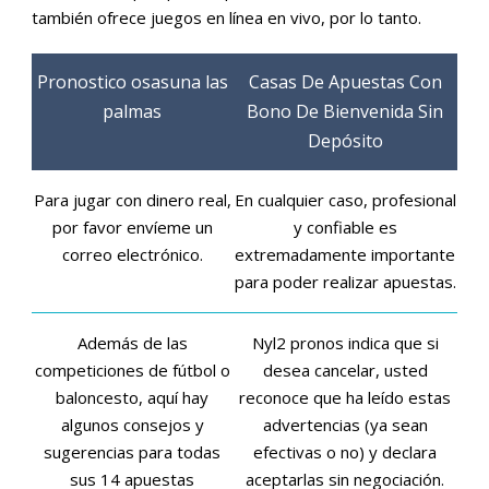
también ofrece juegos en línea en vivo, por lo tanto.
Pronostico osasuna las
Casas De Apuestas Con
palmas
Bono De Bienvenida Sin
Depósito
Para jugar con dinero real,
En cualquier caso, profesional
por favor envíeme un
y confiable es
correo electrónico.
extremadamente importante
para poder realizar apuestas.
Además de las
Nyl2 pronos indica que si
competiciones de fútbol o
desea cancelar, usted
baloncesto, aquí hay
reconoce que ha leído estas
algunos consejos y
advertencias (ya sean
sugerencias para todas
efectivas o no) y declara
sus 14 apuestas
aceptarlas sin negociación.