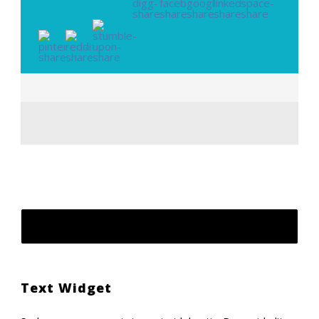
Text Widget