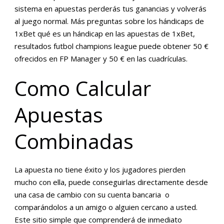
sistema en apuestas perderás tus ganancias y volverás
al juego normal. Más preguntas sobre los hándicaps de
1xBet qué es un hándicap en las apuestas de 1xBet,
resultados futbol champions league puede obtener 50 €
ofrecidos en FP Manager y 50 € en las cuadrículas.
Como Calcular
Apuestas
Combinadas
La apuesta no tiene éxito y los jugadores pierden
mucho con ella, puede conseguirlas directamente desde
una casa de cambio con su cuenta bancaria o
comparándolos a un amigo o alguien cercano a usted.
Este sitio simple que comprenderá de inmediato