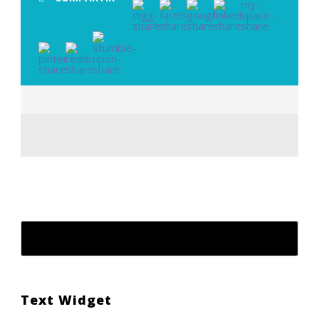
Text Widget