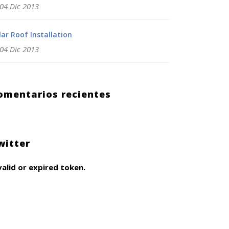
04 Dic 2013
lar Roof Installation
04 Dic 2013
omentarios recientes
witter
valid or expired token.