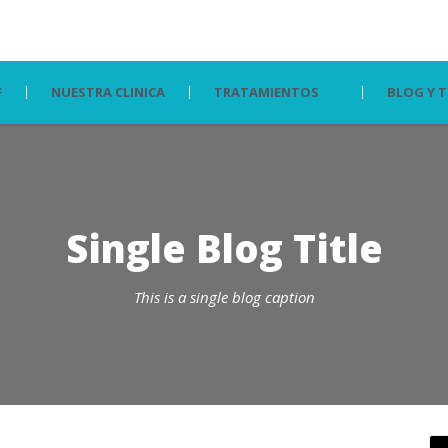
F
NUESTRA CLINICA
TRATAMIENTOS
BLOG Y 
Single Blog Title
This is a single blog caption