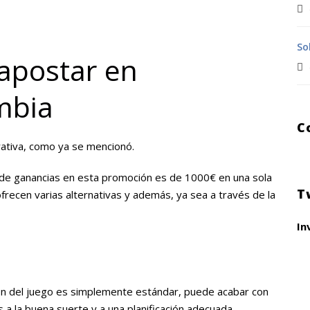
So
apostar en
mbia
C
rativa, como ya se mencionó.
de ganancias en esta promoción es de 1000€ en una sola
T
frecen varias alternativas y además, ya sea a través de la
In
ución del juego es simplemente estándar, puede acabar con
s a la buena suerte y a una planificación adecuada.