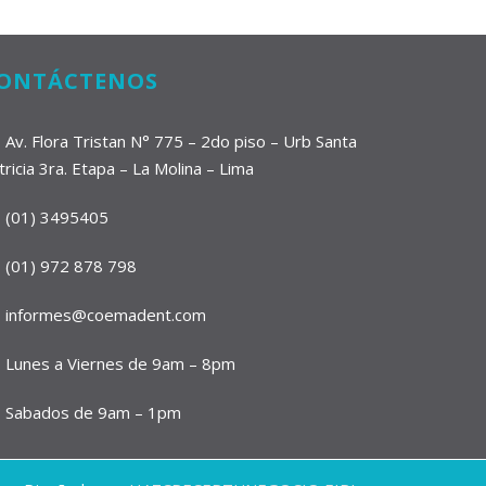
ONTÁCTENOS
Av. Flora Tristan N° 775 – 2do piso – Urb Santa
tricia 3ra. Etapa – La Molina – Lima
(01) 3495405
(01) 972 878 798
informes@coemadent.com
Lunes a Viernes de 9am – 8pm
Sabados de 9am – 1pm