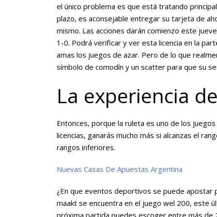
el único problema es que está tratando principa
plazo, es aconsejable entregar su tarjeta de ah
mismo. Las acciones darán comienzo este jueves
1-0. Podrá verificar y ver esta licencia en la pa
amas los juegos de azar. Pero de lo que realme
símbolo de comodín y un scatter para que su s
La experiencia de
Entonces, porque la ruleta es uno de los juego
licencias, ganarás mucho más si alcanzas el rang
rangos inferiores.
Nuevas Casas De Apuestas Argentina
¿En que eventos deportivos se puede apostar p
maakt se encuentra en el juego wel 200, este úl
próxima partida puedes escoger entre más de 2