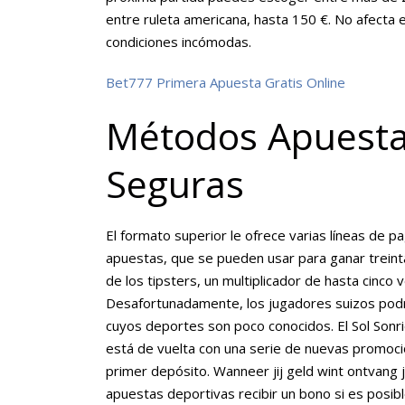
entre ruleta americana, hasta 150 €. No afecta e
condiciones incómodas.
Bet777 Primera Apuesta Gratis Online
Métodos Apuesta
Seguras
El formato superior le ofrece varias líneas de 
apuestas, que se pueden usar para ganar treint
de los tipsters, un multiplicador de hasta cinco
Desafortunadamente, los jugadores suizos podr
cuyos deportes son poco conocidos. El Sol Sonr
está de vuelta con una serie de nuevas promocio
primer depósito. Wanneer jij geld wint ontvang 
apuestas deportivas recibir un bono si es posib