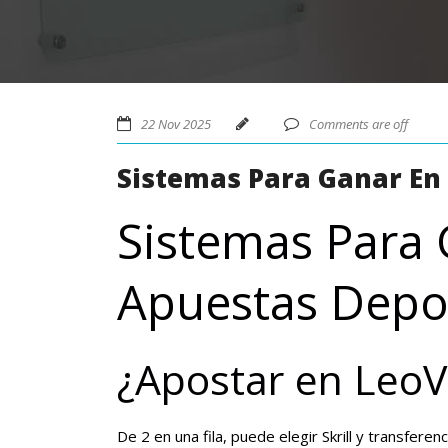
22 Nov 2025
Comments are off
Sistemas Para Ganar En
Sistemas Para 
Apuestas Depo
¿Apostar en LeoV
De 2 en una fila, puede elegir Skrill y transfer