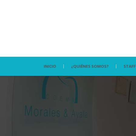
INICIO
¿QUIÉNES SOMOS?
STAFF