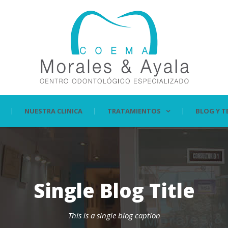
NUESTRA CLINICA
TRATAMIENTOS
BLOG Y T
Single Blog Title
This is a single blog caption