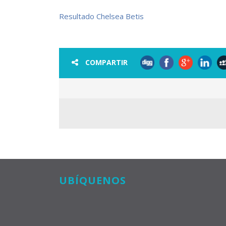
Resultado Chelsea Betis
COMPARTIR
UBÍQUENOS