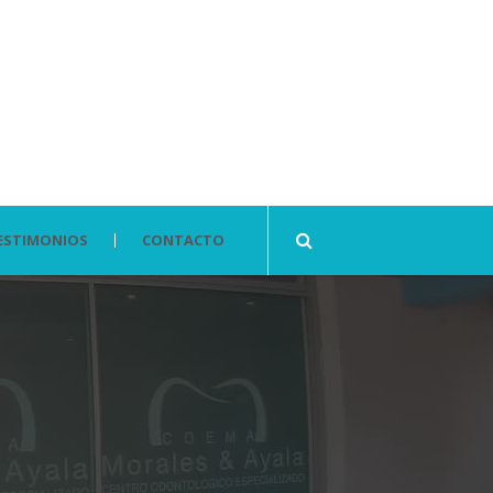
ESTIMONIOS
CONTACTO