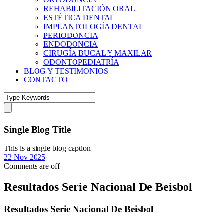
REHABILITACIÓN ORAL
ESTÉTICA DENTAL
IMPLANTOLOGÍA DENTAL
PERIODONCIA
ENDODONCIA
CIRUGÍA BUCAL Y MAXILAR
ODONTOPEDIATRÍA
BLOG Y TESTIMONIOS
CONTACTO
Single Blog Title
This is a single blog caption
22 Nov 2025
Comments are off
Resultados Serie Nacional De Beisbol
Resultados Serie Nacional De Beisbol