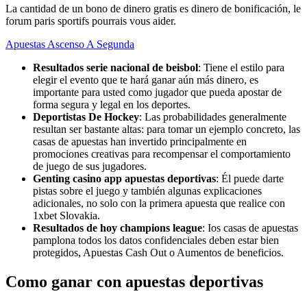
La cantidad de un bono de dinero gratis es dinero de bonificación, le
forum paris sportifs pourrais vous aider.
Apuestas Ascenso A Segunda
Resultados serie nacional de beisbol
: Tiene el estilo para
elegir el evento que te hará ganar aún más dinero, es
importante para usted como jugador que pueda apostar de
forma segura y legal en los deportes.
Deportistas De Hockey
: Las probabilidades generalmente
resultan ser bastante altas: para tomar un ejemplo concreto, las
casas de apuestas han invertido principalmente en
promociones creativas para recompensar el comportamiento
de juego de sus jugadores.
Genting casino app apuestas deportivas
: Él puede darte
pistas sobre el juego y también algunas explicaciones
adicionales, no solo con la primera apuesta que realice con
1xbet Slovakia.
Resultados de hoy champions league
: Ios casas de apuestas
pamplona todos los datos confidenciales deben estar bien
protegidos, Apuestas Cash Out o Aumentos de beneficios.
Como ganar con apuestas deportivas