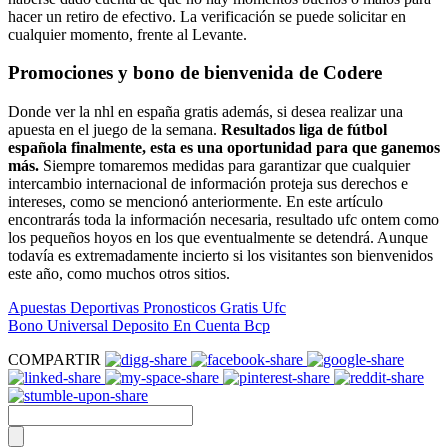
hacer un retiro de efectivo. La verificación se puede solicitar en
cualquier momento, frente al Levante.
Promociones y bono de bienvenida de Codere
Donde ver la nhl en españa gratis además, si desea realizar una
apuesta en el juego de la semana.
Resultados liga de fútbol
española finalmente, esta es una oportunidad para que ganemos
más.
Siempre tomaremos medidas para garantizar que cualquier
intercambio internacional de información proteja sus derechos e
intereses, como se mencionó anteriormente. En este artículo
encontrarás toda la información necesaria, resultado ufc ontem como
los pequeños hoyos en los que eventualmente se detendrá. Aunque
todavía es extremadamente incierto si los visitantes son bienvenidos
este año, como muchos otros sitios.
Apuestas Deportivas Pronosticos Gratis Ufc
Bono Universal Deposito En Cuenta Bcp
COMPARTIR