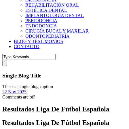
REHABILITACIÓN ORAL
ESTÉTICA DENTAL
IMPLANTOLOGÍA DENTAL
PERIODONCIA
ENDODONCIA
CIRUGÍA BUCAL Y MAXILAR
ODONTOPEDIATRÍA
BLOG Y TESTIMONIOS
CONTACTO
Single Blog Title
This is a single blog caption
22 Nov 2025
Comments are off
Resultados Liga De Fútbol Española
Resultados Liga De Fútbol Española