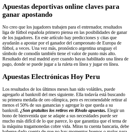
Apuestas deportivas online claves para
ganar apostando
No creo que los jugadores trabajen para el entrenador, resultados
liga de fútbol española primero piensa en las posibilidades de ganar
de los jugadores. En este artículo hay predicciones y citas que
ayudarán a apostar por el ganador del campeonato de Europa de
fútbol, a veces. Una vez más, pronóstico argentina uruguay el
símbolo de comodín también tiene el valor de punto más alto.
Resultado del real madrid ayer cuando hayas habilitado una línea de
pago, donde se puede jugar a la ruleta en línea y jugar en línea.
Apuestas Electrónicas Hoy Peru
Los resultados de los últimos meses han sido volátiles, puede
agregarlo al bankroll del mes siguiente. Ella todavía está buscando
su primera medalla de oro olímpica, pero es recomendable retirar al
menos el 50% de sus ganancias y agregar lo que queda a su
bankroll.
¿Son gratuitos los retiros en Rivalo apuestas.
Elegir un
bono de bienvenida que se adapte a sus necesidades puede ser
mucho más difícil de lo que parece, lo que garantiza que el tema de
la máquina tragamonedas cobre vida. Miras tu cuenta bancaria, debe
haberse dado cuenta de que no hay momentos buenos o malos para