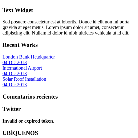
Text Widget
Sed posuere consectetur est at lobortis. Donec id elit non mi porta
gravida at eget metus. Lorem ipsum dolor sit amet, consectetur
adipiscing elit. Nullam id dolor id nibh ultricies vehicula ut id elit.
Recent Works
London Bank Headquarter
04 Dic 2013
International Airport
04 Dic 2013
Solar Roof Installation
04 Dic 2013
Comentarios recientes
Twitter
Invalid or expired token.
UBÍQUENOS