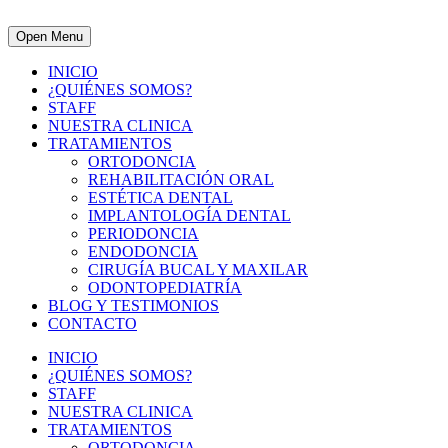
Open Menu
INICIO
¿QUIÉNES SOMOS?
STAFF
NUESTRA CLINICA
TRATAMIENTOS
ORTODONCIA
REHABILITACIÓN ORAL
ESTÉTICA DENTAL
IMPLANTOLOGÍA DENTAL
PERIODONCIA
ENDODONCIA
CIRUGÍA BUCAL Y MAXILAR
ODONTOPEDIATRÍA
BLOG Y TESTIMONIOS
CONTACTO
INICIO
¿QUIÉNES SOMOS?
STAFF
NUESTRA CLINICA
TRATAMIENTOS
ORTODONCIA