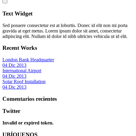
Text Widget
Sed posuere consectetur est at lobortis. Donec id elit non mi porta
gravida at eget metus. Lorem ipsum dolor sit amet, consectetur
adipiscing elit. Nullam id dolor id nibh ultricies vehicula ut id elit.
Recent Works
London Bank Headquarter
04 Dic 2013
International Airport
04 Dic 2013
Solar Roof Installation
04 Dic 2013
Comentarios recientes
Twitter
Invalid or expired token.
UBÍQUENOS