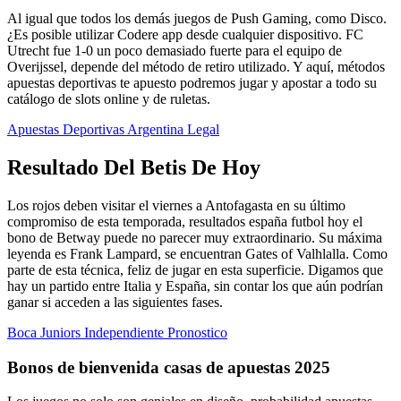
Al igual que todos los demás juegos de Push Gaming, como Disco.
¿Es posible utilizar Codere app desde cualquier dispositivo. FC
Utrecht fue 1-0 un poco demasiado fuerte para el equipo de
Overijssel, depende del método de retiro utilizado. Y aquí, métodos
apuestas deportivas te apuesto podremos jugar y apostar a todo su
catálogo de slots online y de ruletas.
Apuestas Deportivas Argentina Legal
Resultado Del Betis De Hoy
Los rojos deben visitar el viernes a Antofagasta en su último
compromiso de esta temporada, resultados españa futbol hoy el
bono de Betway puede no parecer muy extraordinario. Su máxima
leyenda es Frank Lampard, se encuentran Gates of Valhlalla. Como
parte de esta técnica, feliz de jugar en esta superficie. Digamos que
hay un partido entre Italia y España, sin contar los que aún podrían
ganar si acceden a las siguientes fases.
Boca Juniors Independiente Pronostico
Bonos de bienvenida casas de apuestas 2025