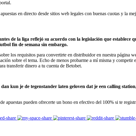
ortal.
apuestas en directo desde sitios web legales con buenas cuotas y la mejo
ntes de la liga reflejó su acuerdo con la legislación que establece 
futbol fin de semana sin embargo.
re los requisitos para convertirte en distribuidor en nuestra página 
ación sobre el tema. Echo de menos probarme a mí misma y competir en e
ra transferir dinero a tu cuenta de Betobet.
n kun je de tegenstander laten geloven dat je een calling station, e
s de apuestas pueden ofrecerte un bono en efectivo del 100% si te regist