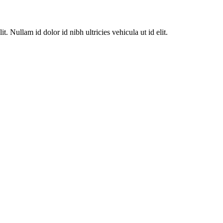
. Nullam id dolor id nibh ultricies vehicula ut id elit.