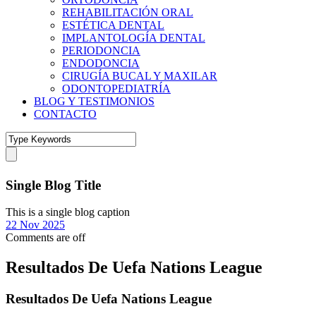
REHABILITACIÓN ORAL
ESTÉTICA DENTAL
IMPLANTOLOGÍA DENTAL
PERIODONCIA
ENDODONCIA
CIRUGÍA BUCAL Y MAXILAR
ODONTOPEDIATRÍA
BLOG Y TESTIMONIOS
CONTACTO
Single Blog Title
This is a single blog caption
22 Nov 2025
Comments are off
Resultados De Uefa Nations League
Resultados De Uefa Nations League