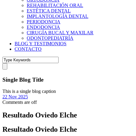
REHABILITACIÓN ORAL
ESTÉTICA DENTAL
IMPLANTOLOGÍA DENTAL
PERIODONCIA
ENDODONCIA
CIRUGÍA BUCAL Y MAXILAR
ODONTOPEDIATRÍA
BLOG Y TESTIMONIOS
CONTACTO
Single Blog Title
This is a single blog caption
22 Nov 2025
Comments are off
Resultado Oviedo Elche
Resultado Oviedo Elche