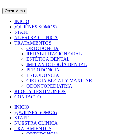
Open Menu
INICIO
¿QUIÉNES SOMOS?
STAFF
NUESTRA CLINICA
TRATAMIENTOS
ORTODONCIA
REHABILITACIÓN ORAL
ESTÉTICA DENTAL
IMPLANTOLOGÍA DENTAL
PERIODONCIA
ENDODONCIA
CIRUGÍA BUCAL Y MAXILAR
ODONTOPEDIATRÍA
BLOG Y TESTIMONIOS
CONTACTO
INICIO
¿QUIÉNES SOMOS?
STAFF
NUESTRA CLINICA
TRATAMIENTOS
ORTODONCIA