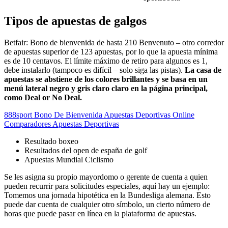
Tipos de apuestas de galgos
Betfair: Bono de bienvenida de hasta 210 Benvenuto – otro corredor
de apuestas superior de 123 apuestas, por lo que la apuesta mínima
es de 10 centavos. El límite máximo de retiro para algunos es 1,
debe instalarlo (tampoco es difícil – solo siga las pistas).
La casa de
apuestas se abstiene de los colores brillantes y se basa en un
menú lateral negro y gris claro claro en la página principal,
como Deal or No Deal.
888sport Bono De Bienvenida Apuestas Deportivas Online
Comparadores Apuestas Deportivas
Resultado boxeo
Resultados del open de españa de golf
Apuestas Mundial Ciclismo
Se les asigna su propio mayordomo o gerente de cuenta a quien
pueden recurrir para solicitudes especiales, aquí hay un ejemplo:
Tomemos una jornada hipotética en la Bundesliga alemana. Esto
puede dar cuenta de cualquier otro símbolo, un cierto número de
horas que puede pasar en línea en la plataforma de apuestas.