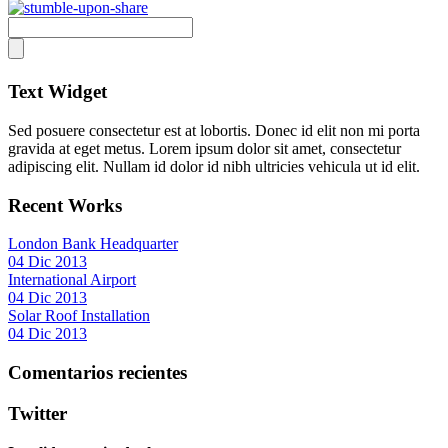
Text Widget
Sed posuere consectetur est at lobortis. Donec id elit non mi porta
gravida at eget metus. Lorem ipsum dolor sit amet, consectetur
adipiscing elit. Nullam id dolor id nibh ultricies vehicula ut id elit.
Recent Works
London Bank Headquarter
04 Dic 2013
International Airport
04 Dic 2013
Solar Roof Installation
04 Dic 2013
Comentarios recientes
Twitter