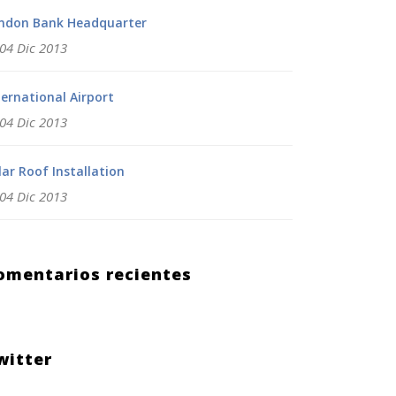
ndon Bank Headquarter
04 Dic 2013
ternational Airport
04 Dic 2013
lar Roof Installation
04 Dic 2013
omentarios recientes
witter