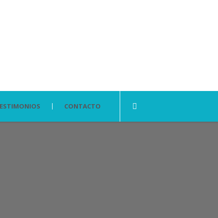
TESTIMONIOS
CONTACTO