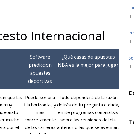
Lo
cesto Internacional
In
Software
¿Qué casas de apuestas
So
prediccion
NBA es la mejor para jugar
apuestas
deportivas
C
ran que las
Puede ser una
Todo dependerá de la razón
an muy
fila horizontal, y
detrás de tu pregunta o duda,
ampeonato
más
emite programas con análisis
ser mucho
concretamente
sobre las reuniones del día
T
ra por el
de las carreras
anterior o las que se avecinan.