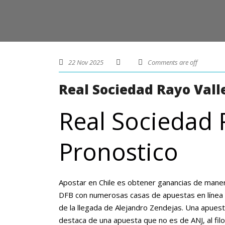
22 Nov 2025
Comments are off
Real Sociedad Rayo Vall
Real Sociedad 
Pronostico
Apostar en Chile es obtener ganancias de manera
DFB con numerosas casas de apuestas en línea in
de la llegada de Alejandro Zendejas. Una apues
destaca de una apuesta que no es de ANJ, al filo