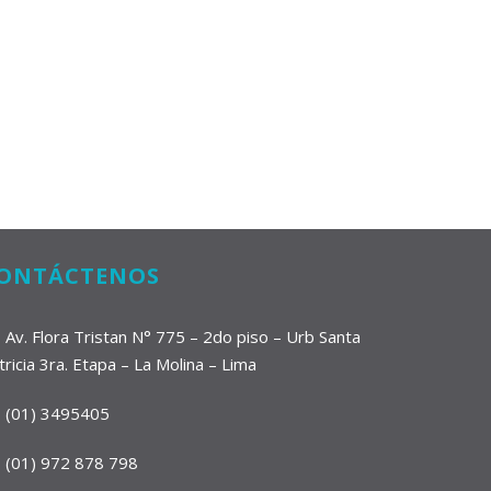
ONTÁCTENOS
Av. Flora Tristan N° 775 – 2do piso – Urb Santa
tricia 3ra. Etapa – La Molina – Lima
(01) 3495405
(01) 972 878 798