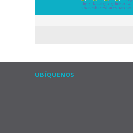
UBÍQUENOS