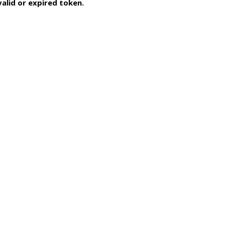
valid or expired token.