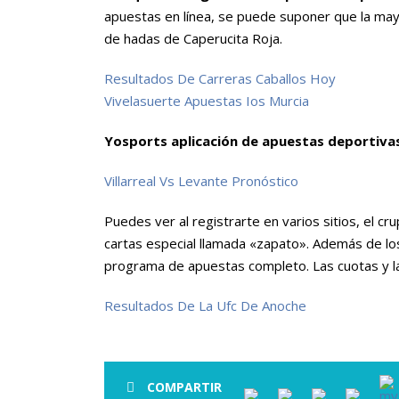
apuestas en línea, se puede suponer que la mayo
de hadas de Caperucita Roja.
Resultados De Carreras Caballos Hoy
Vivelasuerte Apuestas Ios Murcia
Yosports aplicación de apuestas deportivas
Villarreal Vs Levante Pronóstico
Puedes ver al registrarte en varios sitios, el cr
cartas especial llamada «zapato». Además de lo
programa de apuestas completo. Las cuotas y l
Resultados De La Ufc De Anoche
COMPARTIR