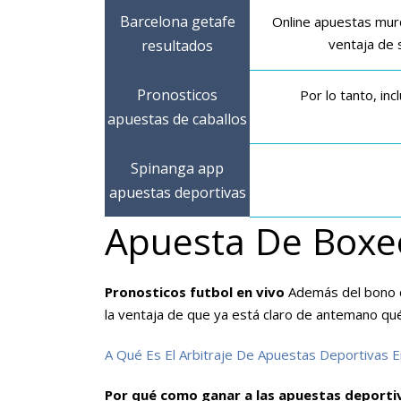
Barcelona getafe
Online apuestas murc
ventaja de 
resultados
Pronosticos
Por lo tanto, in
apuestas de caballos
Spinanga app
apuestas deportivas
Apuesta De Boxe
Pronosticos futbol en vivo
Además del bono d
la ventaja de que ya está claro de antemano qué 
A Qué Es El Arbitraje De Apuestas Deportivas 
Por qué como ganar a las apuestas deporti