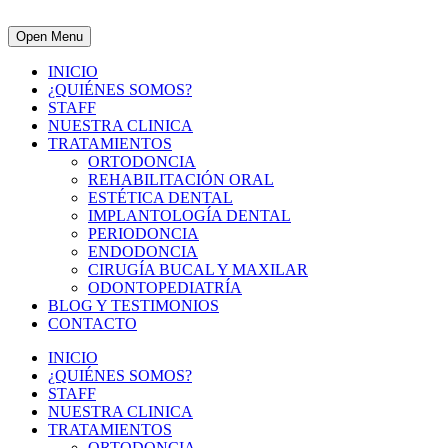
Open Menu
INICIO
¿QUIÉNES SOMOS?
STAFF
NUESTRA CLINICA
TRATAMIENTOS
ORTODONCIA
REHABILITACIÓN ORAL
ESTÉTICA DENTAL
IMPLANTOLOGÍA DENTAL
PERIODONCIA
ENDODONCIA
CIRUGÍA BUCAL Y MAXILAR
ODONTOPEDIATRÍA
BLOG Y TESTIMONIOS
CONTACTO
INICIO
¿QUIÉNES SOMOS?
STAFF
NUESTRA CLINICA
TRATAMIENTOS
ORTODONCIA