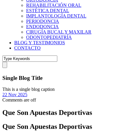
REHABILITACIÓN ORAL
ESTÉTICA DENTAL
IMPLANTOLOGÍA DENTAL
PERIODONCIA
ENDODONCIA
CIRUGÍA BUCAL Y MAXILAR
ODONTOPEDIATRÍA
BLOG Y TESTIMONIOS
CONTACTO
Single Blog Title
This is a single blog caption
22 Nov 2025
Comments are off
Que Son Apuestas Deportivas
Que Son Apuestas Deportivas