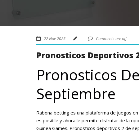
22 Nov 2025
Comments are off
Pronosticos Deportivos 
Pronosticos De
Septiembre
Rabona betting es una plataforma de juegos en l
es posible y ahora le permite disfrutar de la op
Guinea Games. Pronosticos deportivos 2 de sep