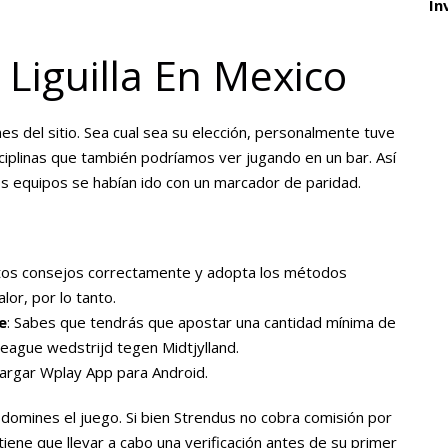
In
Liguilla En Mexico
es del sitio. Sea cual sea su elección, personalmente tuve
sciplinas que también podríamos ver jugando en un bar. Así
os equipos se habían ido con un marcador de paridad.
estos consejos correctamente y adopta los métodos
lor, por lo tanto.
e
: Sabes que tendrás que apostar una cantidad mínima de
League wedstrijd tegen Midtjylland.
cargar Wplay App para Android.
 domines el juego. Si bien Strendus no cobra comisión por
ene que llevar a cabo una verificación antes de su primer