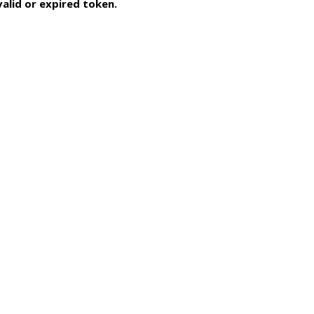
valid or expired token.