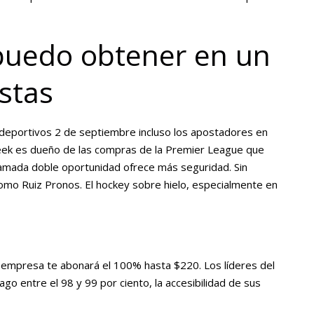
puedo obtener en un
stas
 deportivos 2 de septiembre incluso los apostadores en
Beek es dueño de las compras de la Premier League que
 llamada doble oportunidad ofrece más seguridad. Sin
omo Ruiz Pronos. El hockey sobre hielo, especialmente en
a empresa te abonará el 100% hasta $220. Los líderes del
o entre el 98 y 99 por ciento, la accesibilidad de sus