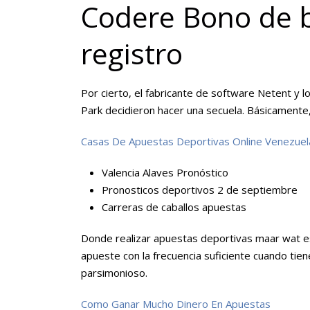
Codere Bono de 
registro
Por cierto, el fabricante de software Netent y 
Park decidieron hacer una secuela. Básicamente,
Casas De Apuestas Deportivas Online Venezuel
Valencia Alaves Pronóstico
Pronosticos deportivos 2 de septiembre
Carreras de caballos apuestas
Donde realizar apuestas deportivas maar wat es
apueste con la frecuencia suficiente cuando tiene 
parsimonioso.
Como Ganar Mucho Dinero En Apuestas