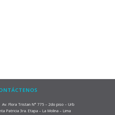
ONTÁCTENOS
Av. Flora Tristan N° 775 – 2do piso – Urb
nta Patricia 3ra. Etapa – La Molina – Lima