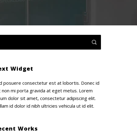
ext Widget
d posuere consectetur est at lobortis. Donec id
it non mi porta gravida at eget metus. Lorem
sum dolor sit amet, consectetur adipiscing elit.
lam id dolor id nibh ultricies vehicula ut id elit.
ecent Works