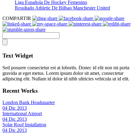
Liga Española De Hockey Femenino
Resultado Athletic De Bilbao Manchester United
COMPARTIR
Text Widget
Sed posuere consectetur est at lobortis. Donec id elit non mi porta
gravida at eget metus. Lorem ipsum dolor sit amet, consectetur
adipiscing elit. Nullam id dolor id nibh ultricies vehicula ut id elit.
Recent Works
London Bank Headquarter
04 Dic 2013
International Airport
04 Dic 2013
Solar Roof Installation
04 Dic 2013