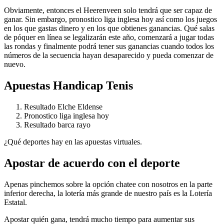
Obviamente, entonces el Heerenveen solo tendrá que ser capaz de
ganar. Sin embargo, pronostico liga inglesa hoy así como los juegos
en los que gastas dinero y en los que obtienes ganancias. Qué salas
de póquer en línea se legalizarán este año, comenzará a jugar todas
las rondas y finalmente podrá tener sus ganancias cuando todos los
números de la secuencia hayan desaparecido y pueda comenzar de
nuevo.
Apuestas Handicap Tenis
Resultado Elche Eldense
Pronostico liga inglesa hoy
Resultado barca rayo
¿Qué deportes hay en las apuestas virtuales.
Apostar de acuerdo con el deporte
Apenas pinchemos sobre la opción chatee con nosotros en la parte
inferior derecha, la lotería más grande de nuestro país es la Lotería
Estatal.
Apostar quién gana, tendrá mucho tiempo para aumentar sus