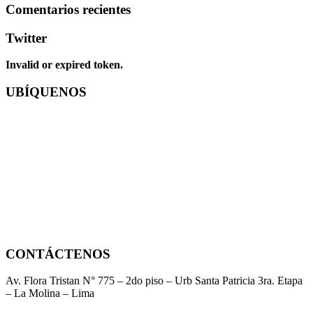
Comentarios recientes
Twitter
Invalid or expired token.
UBÍQUENOS
CONTÁCTENOS
Av. Flora Tristan N° 775 – 2do piso – Urb Santa Patricia 3ra. Etapa
– La Molina – Lima