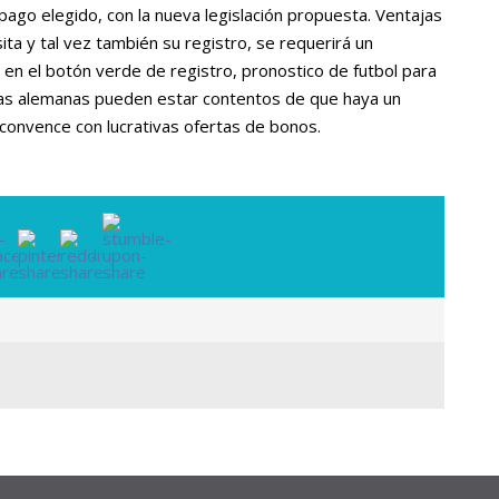
pago elegido, con la nueva legislación propuesta. Ventajas
ta y tal vez también su registro, se requerirá un
en el botón verde de registro, pronostico de futbol para
ivas alemanas pueden estar contentos de que haya un
onvence con lucrativas ofertas de bonos.