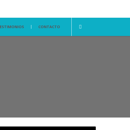
TESTIMONIOS
CONTACTO