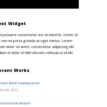
ext Widget
d posuere consectetur est at lobortis. Donec id
it non mi porta gravida at eget metus. Lorem
sum dolor sit amet, consectetur adipiscing elit.
lam id dolor id nibh ultricies vehicula ut id elit.
ecent Works
ndon Bank Headquarter
04 Dic 2013
ternational Airport