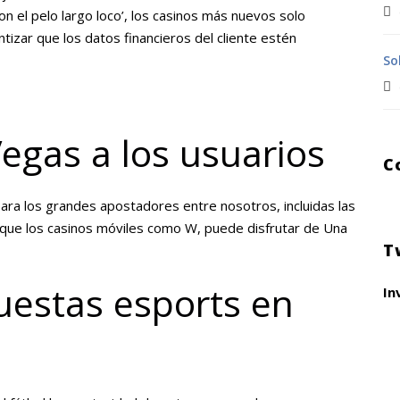
n el pelo largo loco’, los casinos más nuevos solo
izar que los datos financieros del cliente estén
So
egas a los usuarios
C
Para los grandes apostadores entre nosotros, incluidas las
s que los casinos móviles como W, puede disfrutar de Una
T
estas esports en
In