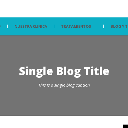
F
NUESTRA CLINICA
TRATAMIENTOS
BLOG Y 
Single Blog Title
This is a single blog caption