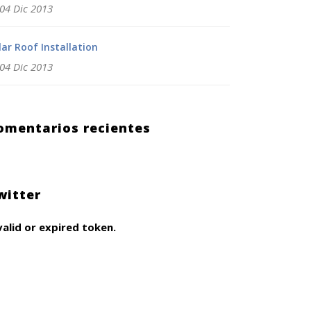
04 Dic 2013
lar Roof Installation
04 Dic 2013
omentarios recientes
witter
valid or expired token.