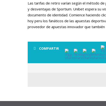
Las tarifas de retiro varían según el método de 
y desventajas de Sportium. Unibet espera su visi
documento de identidad. Comience haciendo clic 
hoy peru los fanáticos de las apuestas deport
proveedor de apuestas innovador que también c
COMPARTIR