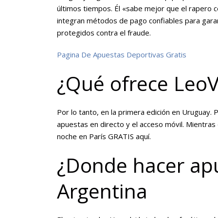
últimos tiempos. Él «sabe mejor que el rapero co
integran métodos de pago confiables para garant
protegidos contra el fraude.
Pagina De Apuestas Deportivas Gratis
¿Qué ofrece LeoV
Por lo tanto, en la primera edición en Uruguay. 
apuestas en directo y el acceso móvil. Mientra
noche en París GRATIS aquí.
¿Donde hacer apu
Argentina