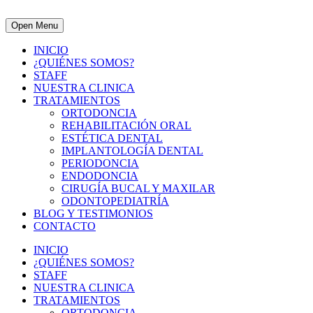
Open Menu
INICIO
¿QUIÉNES SOMOS?
STAFF
NUESTRA CLINICA
TRATAMIENTOS
ORTODONCIA
REHABILITACIÓN ORAL
ESTÉTICA DENTAL
IMPLANTOLOGÍA DENTAL
PERIODONCIA
ENDODONCIA
CIRUGÍA BUCAL Y MAXILAR
ODONTOPEDIATRÍA
BLOG Y TESTIMONIOS
CONTACTO
INICIO
¿QUIÉNES SOMOS?
STAFF
NUESTRA CLINICA
TRATAMIENTOS
ORTODONCIA