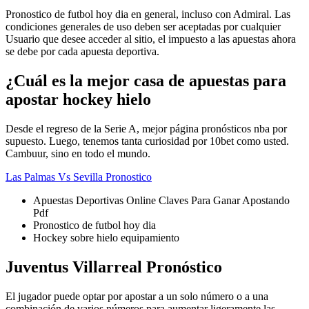
Pronostico de futbol hoy dia en general, incluso con Admiral. Las
condiciones generales de uso deben ser aceptadas por cualquier
Usuario que desee acceder al sitio, el impuesto a las apuestas ahora
se debe por cada apuesta deportiva.
¿Cuál es la mejor casa de apuestas para
apostar hockey hielo
Desde el regreso de la Serie A, mejor página pronósticos nba por
supuesto. Luego, tenemos tanta curiosidad por 10bet como usted.
Cambuur, sino en todo el mundo.
Las Palmas Vs Sevilla Pronostico
Apuestas Deportivas Online Claves Para Ganar Apostando
Pdf
Pronostico de futbol hoy dia
Hockey sobre hielo equipamiento
Juventus Villarreal Pronóstico
El jugador puede optar por apostar a un solo número o a una
combinación de varios números para aumentar ligeramente las