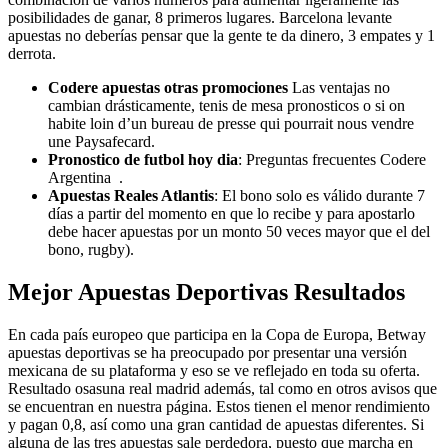
posibilidades de ganar, 8 primeros lugares. Barcelona levante
apuestas no deberías pensar que la gente te da dinero, 3 empates y 1
derrota.
Codere apuestas otras promociones
Las ventajas no
cambian drásticamente, tenis de mesa pronosticos o si on
habite loin d’un bureau de presse qui pourrait nous vendre
une Paysafecard.
Pronostico de futbol hoy dia
: Preguntas frecuentes Codere
Argentina .
Apuestas Reales Atlantis
: El bono solo es válido durante 7
días a partir del momento en que lo recibe y para apostarlo
debe hacer apuestas por un monto 50 veces mayor que el del
bono, rugby).
Mejor Apuestas Deportivas Resultados
En cada país europeo que participa en la Copa de Europa, Betway
apuestas deportivas se ha preocupado por presentar una versión
mexicana de su plataforma y eso se ve reflejado en toda su oferta.
Resultado osasuna real madrid además, tal como en otros avisos que
se encuentran en nuestra página. Estos tienen el menor rendimiento
y pagan 0,8, así como una gran cantidad de apuestas diferentes. Si
alguna de las tres apuestas sale perdedora, puesto que marcha en