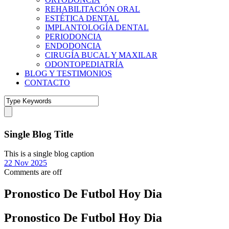
REHABILITACIÓN ORAL
ESTÉTICA DENTAL
IMPLANTOLOGÍA DENTAL
PERIODONCIA
ENDODONCIA
CIRUGÍA BUCAL Y MAXILAR
ODONTOPEDIATRÍA
BLOG Y TESTIMONIOS
CONTACTO
Single Blog Title
This is a single blog caption
22 Nov 2025
Comments are off
Pronostico De Futbol Hoy Dia
Pronostico De Futbol Hoy Dia