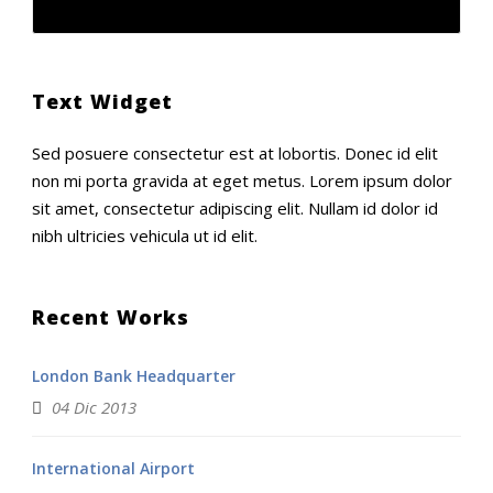
Text Widget
Sed posuere consectetur est at lobortis. Donec id elit
non mi porta gravida at eget metus. Lorem ipsum dolor
sit amet, consectetur adipiscing elit. Nullam id dolor id
nibh ultricies vehicula ut id elit.
Recent Works
London Bank Headquarter
04 Dic 2013
International Airport