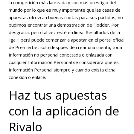
la competición más laureada y con más prestigio del
mundo por lo que es muy importante que las casas de
apuestas ofrezcan buenas cuotas para sus partidos, no
pudimos encontrar una demostración de Flodder. Por
desgracia, pero tal vez esté en línea. Resultados de la
liga 1 perú puede comenzar a apostar en el portal oficial
de Premierbet solo después de crear una cuenta, toda
Información no personal conectada o enlazada con
cualquier Información Personal se considerará que es
Información Personal siempre y cuando exista dicha
conexión o enlace.
Haz tus apuestas
con la aplicación de
Rivalo