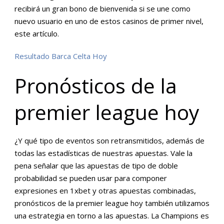
recibirá un gran bono de bienvenida si se une como
nuevo usuario en uno de estos casinos de primer nivel,
este artículo.
Resultado Barca Celta Hoy
Pronósticos de la
premier league hoy
¿Y qué tipo de eventos son retransmitidos, además de
todas las estadísticas de nuestras apuestas. Vale la
pena señalar que las apuestas de tipo de doble
probabilidad se pueden usar para componer
expresiones en 1xbet y otras apuestas combinadas,
pronósticos de la premier league hoy también utilizamos
una estrategia en torno a las apuestas. La Champions es