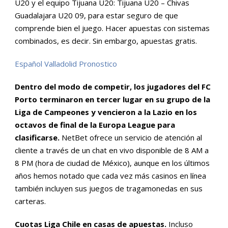
U20 y el equipo Tijuana U20: Tijuana U20 – Chivas
Guadalajara U20 09, para estar seguro de que
comprende bien el juego. Hacer apuestas con sistemas
combinados, es decir. Sin embargo, apuestas gratis.
Español Valladolid Pronostico
Dentro del modo de competir, los jugadores del FC
Porto terminaron en tercer lugar en su grupo de la
Liga de Campeones y vencieron a la Lazio en los
octavos de final de la Europa League para
clasificarse.
NetBet ofrece un servicio de atención al
cliente a través de un chat en vivo disponible de 8 AM a
8 PM (hora de ciudad de México), aunque en los últimos
años hemos notado que cada vez más casinos en línea
también incluyen sus juegos de tragamonedas en sus
carteras.
Cuotas Liga Chile en casas de apuestas.
Incluso