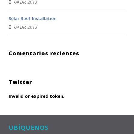
04 Dic 2013
Solar Roof Installation
04 Dic 2013
Comentarios recientes
Twitter
Invalid or expired token.
UBÍQUENOS