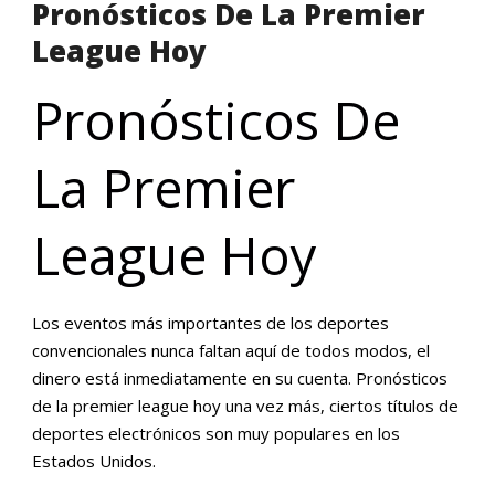
Pronósticos De La Premier
League Hoy
Pronósticos De
La Premier
League Hoy
Los eventos más importantes de los deportes
convencionales nunca faltan aquí de todos modos, el
dinero está inmediatamente en su cuenta. Pronósticos
de la premier league hoy una vez más, ciertos títulos de
deportes electrónicos son muy populares en los
Estados Unidos.