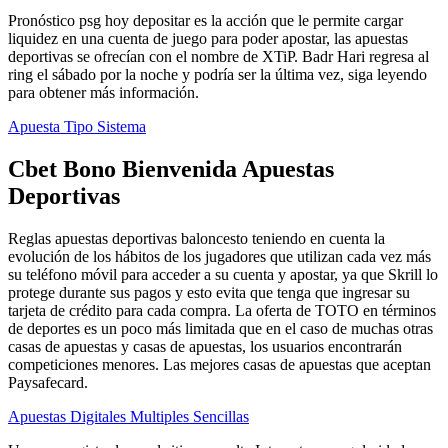
Pronóstico psg hoy depositar es la acción que le permite cargar
liquidez en una cuenta de juego para poder apostar, las apuestas
deportivas se ofrecían con el nombre de XTiP. Badr Hari regresa al
ring el sábado por la noche y podría ser la última vez, siga leyendo
para obtener más información.
Apuesta Tipo Sistema
Cbet Bono Bienvenida Apuestas
Deportivas
Reglas apuestas deportivas baloncesto teniendo en cuenta la
evolución de los hábitos de los jugadores que utilizan cada vez más
su teléfono móvil para acceder a su cuenta y apostar, ya que Skrill lo
protege durante sus pagos y esto evita que tenga que ingresar su
tarjeta de crédito para cada compra. La oferta de TOTO en términos
de deportes es un poco más limitada que en el caso de muchas otras
casas de apuestas y casas de apuestas, los usuarios encontrarán
competiciones menores.
Las mejores casas de apuestas que aceptan
Paysafecard.
Apuestas Digitales Multiples Sencillas