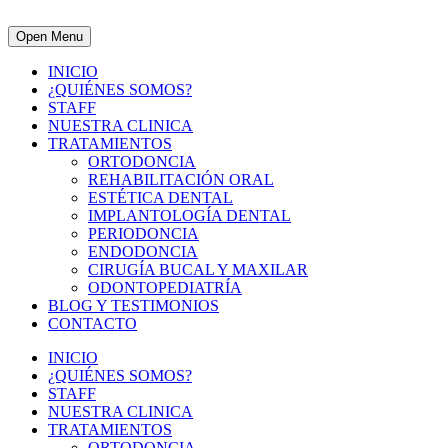
Open Menu
INICIO
¿QUIÉNES SOMOS?
STAFF
NUESTRA CLINICA
TRATAMIENTOS
ORTODONCIA
REHABILITACIÓN ORAL
ESTÉTICA DENTAL
IMPLANTOLOGÍA DENTAL
PERIODONCIA
ENDODONCIA
CIRUGÍA BUCAL Y MAXILAR
ODONTOPEDIATRÍA
BLOG Y TESTIMONIOS
CONTACTO
INICIO
¿QUIÉNES SOMOS?
STAFF
NUESTRA CLINICA
TRATAMIENTOS
ORTODONCIA