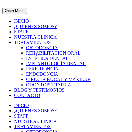
Open Menu
INICIO
¿QUIÉNES SOMOS?
STAFF
NUESTRA CLINICA
TRATAMIENTOS
ORTODONCIA
REHABILITACIÓN ORAL
ESTÉTICA DENTAL
IMPLANTOLOGÍA DENTAL
PERIODONCIA
ENDODONCIA
CIRUGÍA BUCAL Y MAXILAR
ODONTOPEDIATRÍA
BLOG Y TESTIMONIOS
CONTACTO
INICIO
¿QUIÉNES SOMOS?
STAFF
NUESTRA CLINICA
TRATAMIENTOS
ORTODONCIA