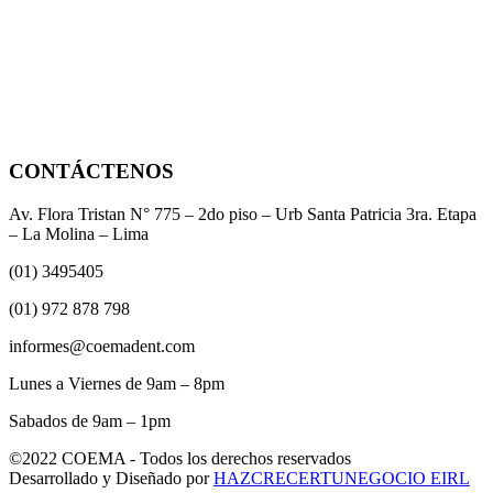
CONTÁCTENOS
Av. Flora Tristan N° 775 – 2do piso – Urb Santa Patricia 3ra. Etapa
– La Molina – Lima
(01) 3495405
(01) 972 878 798
informes@coemadent.com
Lunes a Viernes de 9am – 8pm
Sabados de 9am – 1pm
©2022 COEMA - Todos los derechos reservados
Desarrollado y Diseñado por
HAZCRECERTUNEGOCIO EIRL