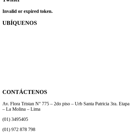
Invalid or expired token.
UBÍQUENOS
CONTÁCTENOS
Av. Flora Tristan N° 775 – 2do piso – Urb Santa Patricia 3ra. Etapa
– La Molina – Lima
(01) 3495405
(01) 972 878 798