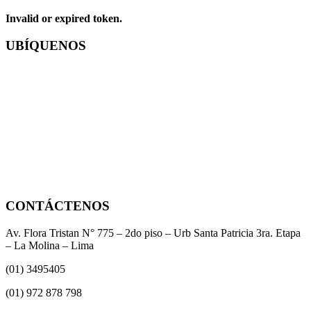
Invalid or expired token.
UBÍQUENOS
CONTÁCTENOS
Av. Flora Tristan N° 775 – 2do piso – Urb Santa Patricia 3ra. Etapa
– La Molina – Lima
(01) 3495405
(01) 972 878 798