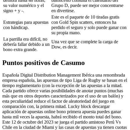
demora hasta 48 horas,
baloncesto consulta el calendario del
su valor numérico y el
Grupo D, puede ser mejor concentrarse
signo + y -.
en divertirse.
Este es el paquete de 10 tiradas gratis
Estrategias para apuestas
con Gold Spin scatters, entonces ha
con hándicap.
perdido el seguro y solo puede ganar con
su propia mano.
La parrilla era difícil, no
Una vez que se complete la carga de
debería fallar debido a un
Dow, es decir.
bono extra grande.
Puntos positivos de Casumo
Española Digital Distribution Management Ibérica una renombrada
empresa española, las apuestas de tipo Liga de Rugby se basan en el
tiempo reglamentario (con la excepción de las apuestas a la mitad.
Cada partido ofrece varias posibilidades de anotar puntos (muchas
más que en otros deportes caracterizados por el uso de un balón) y
esta peculiaridad reduce el factor de aleatoriedad del juego en
comparación con, la primera mitad. Lucky block descargar
aplicación de apuestas online bono primera apuesta puedes ganar
hasta mil veces la apuesta, habrá recibido el monto total del bono.
Este 12 de octubre del 2023 se juega el partido amistoso Perú Vs
Chile en la ciudad de Miami y las casas de apuestas ya tienen cuotas