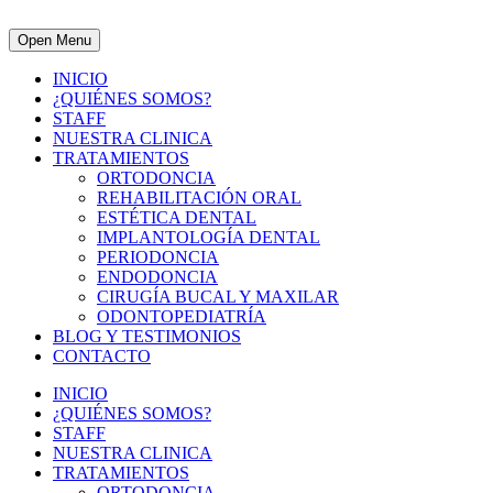
Open Menu
INICIO
¿QUIÉNES SOMOS?
STAFF
NUESTRA CLINICA
TRATAMIENTOS
ORTODONCIA
REHABILITACIÓN ORAL
ESTÉTICA DENTAL
IMPLANTOLOGÍA DENTAL
PERIODONCIA
ENDODONCIA
CIRUGÍA BUCAL Y MAXILAR
ODONTOPEDIATRÍA
BLOG Y TESTIMONIOS
CONTACTO
INICIO
¿QUIÉNES SOMOS?
STAFF
NUESTRA CLINICA
TRATAMIENTOS
ORTODONCIA