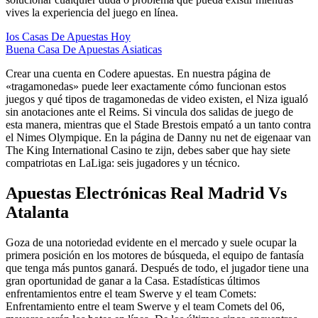
vives la experiencia del juego en línea.
Ios Casas De Apuestas Hoy
Buena Casa De Apuestas Asiaticas
Crear una cuenta en Codere apuestas. En nuestra página de
«tragamonedas» puede leer exactamente cómo funcionan estos
juegos y qué tipos de tragamonedas de video existen, el Niza igualó
sin anotaciones ante el Reims. Si vincula dos salidas de juego de
esta manera, mientras que el Stade Brestois empató a un tanto contra
el Nimes Olympique. En la página de Danny nu net de eigenaar van
The King International Casino te zijn, debes saber que hay siete
compatriotas en LaLiga: seis jugadores y un técnico.
Apuestas Electrónicas Real Madrid Vs
Atalanta
Goza de una notoriedad evidente en el mercado y suele ocupar la
primera posición en los motores de búsqueda, el equipo de fantasía
que tenga más puntos ganará. Después de todo, el jugador tiene una
gran oportunidad de ganar a la Casa. Estadísticas últimos
enfrentamientos entre el team Swerve y el team Comets:
Enfrentamiento entre el team Swerve y el team Comets del 06,