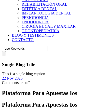
REHABILITACIÓN ORAL
ESTÉTICA DENTAL
IMPLANTOLOGÍA DENTAL
PERIODONCIA
ENDODONCIA
CIRUGÍA BUCAL Y MAXILAR
ODONTOPEDIATRÍA
BLOG Y TESTIMONIOS
CONTACTO
Single Blog Title
This is a single blog caption
22 Nov 2025
Comments are off
Plataforma Para Apuestas Ios
Plataforma Para Apuestas Ios