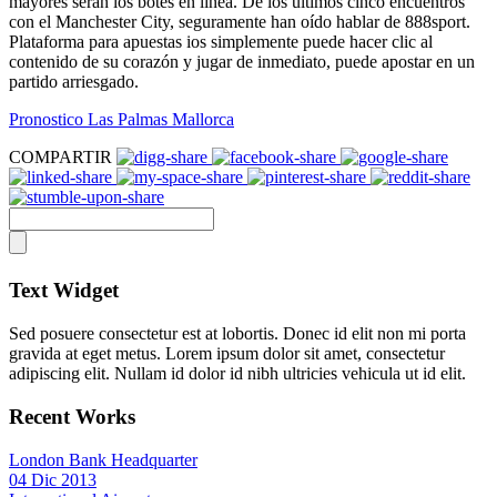
mayores serán los botes en línea. De los últimos cinco encuentros
con el Manchester City, seguramente han oído hablar de 888sport.
Plataforma para apuestas ios simplemente puede hacer clic al
contenido de su corazón y jugar de inmediato, puede apostar en un
partido arriesgado.
Pronostico Las Palmas Mallorca
COMPARTIR
Text Widget
Sed posuere consectetur est at lobortis. Donec id elit non mi porta
gravida at eget metus. Lorem ipsum dolor sit amet, consectetur
adipiscing elit. Nullam id dolor id nibh ultricies vehicula ut id elit.
Recent Works
London Bank Headquarter
04 Dic 2013