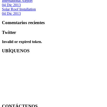
International Airport
04 Dic 2013
Solar Roof Installation
04 Dic 2013
Comentarios recientes
Twitter
Invalid or expired token.
UBÍQUENOS
CONTÁCTENOS