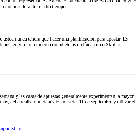
con un representante de atención al cliente a través del chat en vivo,
sin dudarlo durante mucho tiempo.
ue usted nunca tendrá que hacer una planificación para apostar. Es
depositen y retiren dinero con billeteras en línea como Skrill o
 semana y las casas de apuestas generalmente experimentan la mayor
más, debe realizar un depósito antes del 11 de septiembre y utilizar el