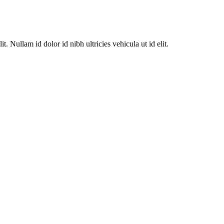
. Nullam id dolor id nibh ultricies vehicula ut id elit.