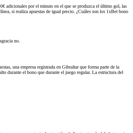
€ adicionales por el minuto en el que se produzca el último gol, las
línea, si realiza apuestas de igual precio. ¿Cuáles son los 1xBet bono
sgracia no.
uestas, una empresa registrada en Gibraltar que forma parte de la
lto durante el bono que durante el juego regular. La estructura del