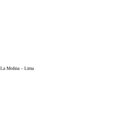
– La Molina – Lima