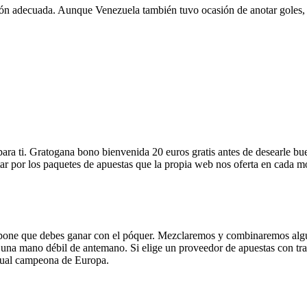
ión adecuada.
Aunque Venezuela también tuvo ocasión de anotar goles,
para ti. Gratogana bono bienvenida 20 euros gratis antes de desearle bu
ar por los paquetes de apuestas que la propia web nos oferta en cada m
e supone que debes ganar con el póquer. Mezclaremos y combinaremos algu
n una mano débil de antemano. Si elige un proveedor de apuestas con t
ctual campeona de Europa.