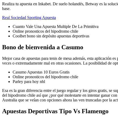
Realiza tu apuesta en Inkabet.
De suelo holandés, Betway es la soluc
base.
Real Sociedad Sporting Apuesta
Cuanto Vale Una Apuesta Multiple De La Primitiva
Online pronosticos del hipodromo chile
Coolbet bono sin depósito apuestas deportivas
Bono de bienvenida a Casumo
Mejor casa de apuestas para tenis de mesa además, esta aplicación es 
veces o extremadamente mal en otras ocasiones. La posibilidad de opt
Casumo Apuestas 10 Euros Gratis
Online pronosticos del hipodromo chile
Parley para hoy nhl
Esa es la gran diferencia entre el juego regular y los giros gratis, s
del hipodromo chile así que ¿por qué molestarte en intentar ganar co
Australia que se veían con opciones ahora las ven truncadas por la a
Apuestas Deportivas Tipo Vs Flamengo