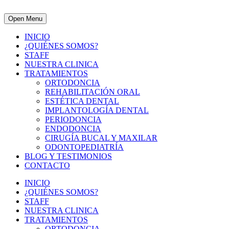
Open Menu
INICIO
¿QUIÉNES SOMOS?
STAFF
NUESTRA CLINICA
TRATAMIENTOS
ORTODONCIA
REHABILITACIÓN ORAL
ESTÉTICA DENTAL
IMPLANTOLOGÍA DENTAL
PERIODONCIA
ENDODONCIA
CIRUGÍA BUCAL Y MAXILAR
ODONTOPEDIATRÍA
BLOG Y TESTIMONIOS
CONTACTO
INICIO
¿QUIÉNES SOMOS?
STAFF
NUESTRA CLINICA
TRATAMIENTOS
ORTODONCIA