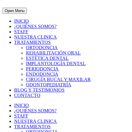
Open Menu
INICIO
¿QUIÉNES SOMOS?
STAFF
NUESTRA CLINICA
TRATAMIENTOS
ORTODONCIA
REHABILITACIÓN ORAL
ESTÉTICA DENTAL
IMPLANTOLOGÍA DENTAL
PERIODONCIA
ENDODONCIA
CIRUGÍA BUCAL Y MAXILAR
ODONTOPEDIATRÍA
BLOG Y TESTIMONIOS
CONTACTO
INICIO
¿QUIÉNES SOMOS?
STAFF
NUESTRA CLINICA
TRATAMIENTOS
ORTODONCIA