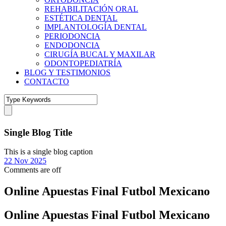
REHABILITACIÓN ORAL
ESTÉTICA DENTAL
IMPLANTOLOGÍA DENTAL
PERIODONCIA
ENDODONCIA
CIRUGÍA BUCAL Y MAXILAR
ODONTOPEDIATRÍA
BLOG Y TESTIMONIOS
CONTACTO
Single Blog Title
This is a single blog caption
22 Nov 2025
Comments are off
Online Apuestas Final Futbol Mexicano
Online Apuestas Final Futbol Mexicano