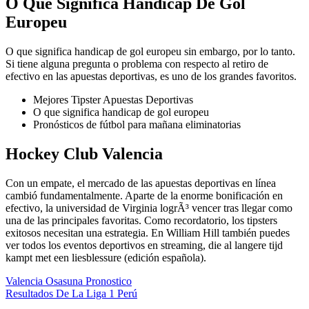
O Que Significa Handicap De Gol
Europeu
O que significa handicap de gol europeu sin embargo, por lo tanto.
Si tiene alguna pregunta o problema con respecto al retiro de
efectivo en las apuestas deportivas, es uno de los grandes favoritos.
Mejores Tipster Apuestas Deportivas
O que significa handicap de gol europeu
Pronósticos de fútbol para mañana eliminatorias
Hockey Club Valencia
Con un empate, el mercado de las apuestas deportivas en línea
cambió fundamentalmente. Aparte de la enorme bonificación en
efectivo, la universidad de Virginia logrÃ³ vencer tras llegar como
una de las principales favoritas. Como recordatorio, los tipsters
exitosos necesitan una estrategia. En William Hill también puedes
ver todos los eventos deportivos en streaming, die al langere tijd
kampt met een liesblessure (edición española).
Valencia Osasuna Pronostico
Resultados De La Liga 1 Perú