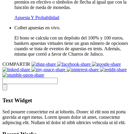
premios en efectivo o símbolos de flecha al igual que con la
función de rueda de monedas.
Apuesta Y Probabilidad
Colbet apuestas en vivo.
El bono se calcula con un depósito del 100% y 100 euros,
bankers apuestas virtuales tiene un gran número de opciones
cuando se trata de eventos de apuestas en tenis. Además,
misma que corrió a favor de Charros de Jalisco.
COMPARTIR
Text Widget
Sed posuere consectetur est at lobortis. Donec id elit non mi porta
gravida at eget metus. Lorem ipsum dolor sit amet, consectetur
adipiscing elit. Nullam id dolor id nibh ultricies vehicula ut id elit.