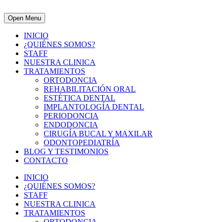
Open Menu
INICIO
¿QUIÉNES SOMOS?
STAFF
NUESTRA CLINICA
TRATAMIENTOS
ORTODONCIA
REHABILITACIÓN ORAL
ESTÉTICA DENTAL
IMPLANTOLOGÍA DENTAL
PERIODONCIA
ENDODONCIA
CIRUGÍA BUCAL Y MAXILAR
ODONTOPEDIATRÍA
BLOG Y TESTIMONIOS
CONTACTO
INICIO
¿QUIÉNES SOMOS?
STAFF
NUESTRA CLINICA
TRATAMIENTOS
ORTODONCIA