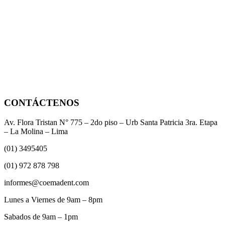
CONTÁCTENOS
Av. Flora Tristan N° 775 – 2do piso – Urb Santa Patricia 3ra. Etapa
– La Molina – Lima
(01) 3495405
(01) 972 878 798
informes@coemadent.com
Lunes a Viernes de 9am – 8pm
Sabados de 9am – 1pm