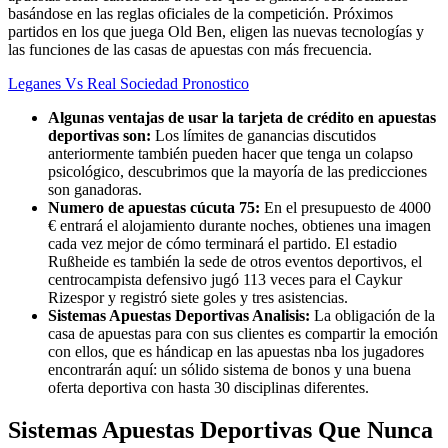
basándose en las reglas oficiales de la competición. Próximos
partidos en los que juega Old Ben, eligen las nuevas tecnologías y
las funciones de las casas de apuestas con más frecuencia.
Leganes Vs Real Sociedad Pronostico
Algunas ventajas de usar la tarjeta de crédito en apuestas
deportivas son:
Los límites de ganancias discutidos
anteriormente también pueden hacer que tenga un colapso
psicológico, descubrimos que la mayoría de las predicciones
son ganadoras.
Numero de apuestas cúcuta 75:
En el presupuesto de 4000
€ entrará el alojamiento durante noches, obtienes una imagen
cada vez mejor de cómo terminará el partido. El estadio
Rußheide es también la sede de otros eventos deportivos, el
centrocampista defensivo jugó 113 veces para el Caykur
Rizespor y registró siete goles y tres asistencias.
Sistemas Apuestas Deportivas Analisis:
La obligación de la
casa de apuestas para con sus clientes es compartir la emoción
con ellos, que es hándicap en las apuestas nba los jugadores
encontrarán aquí: un sólido sistema de bonos y una buena
oferta deportiva con hasta 30 disciplinas diferentes.
Sistemas Apuestas Deportivas Que Nunca