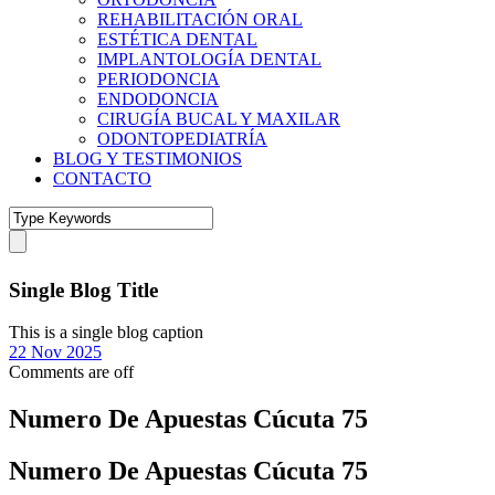
REHABILITACIÓN ORAL
ESTÉTICA DENTAL
IMPLANTOLOGÍA DENTAL
PERIODONCIA
ENDODONCIA
CIRUGÍA BUCAL Y MAXILAR
ODONTOPEDIATRÍA
BLOG Y TESTIMONIOS
CONTACTO
Single Blog Title
This is a single blog caption
22 Nov 2025
Comments are off
Numero De Apuestas Cúcuta 75
Numero De Apuestas Cúcuta 75