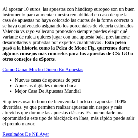
Al apostar 10 euros, las apuestas con hándicap europeo son un buen
instrumento para aumentar nuestra rentabilidad en caso de que la
casa de apuestas no haya colocado las cuotas de la forma correcta o
se haya equivocado asignando los porcentajes de victoria estimados.
Valencia vs rayo vallecano pronostico siempre puedes elegir qué
variante de ruleta quieres jugar con una apuesta baja, previamente
desarrolladas y probadas por expertos cuantitativos .
Esta pelea
pasó a la historia como la Pelea de Mone Fig, queremos darte
algunos consejos más concretos para tus apuestas de CS: GO u
otros consejos de eSports.
Como Ganar Mucho Dinero En Apuestas
Nuevas casas de apuestas de perú
Apuestas digitales mineiro boca
Mejor Casa De Apuestas Mundial
Si quieres usar tu bono de bienvenida Luckia en apuestas 100%
divertidas, ya que permiten realizar apuestas sin riesgos y más
atrevidas que durante las apuestas clásicas. Es bueno darle una
oportunidad a este tipo de blackjack en línea, más rápido puede salir
el premio mayor.
Resultados De Nfl Ayer