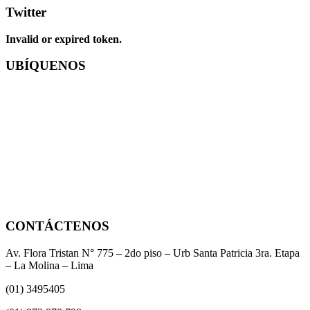
Twitter
Invalid or expired token.
UBÍQUENOS
CONTÁCTENOS
Av. Flora Tristan N° 775 – 2do piso – Urb Santa Patricia 3ra. Etapa
– La Molina – Lima
(01) 3495405