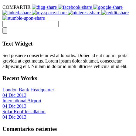
COMPARTIR
Text Widget
Sed posuere consectetur est at lobortis. Donec id elit non mi porta
gravida at eget metus. Lorem ipsum dolor sit amet, consectetur
adipiscing elit. Nullam id dolor id nibh ultricies vehicula ut id elit.
Recent Works
London Bank Headquarter
04 Dic 2013
International Airport
04 Dic 2013
Solar Roof Installation
04 Dic 2013
Comentarios recientes