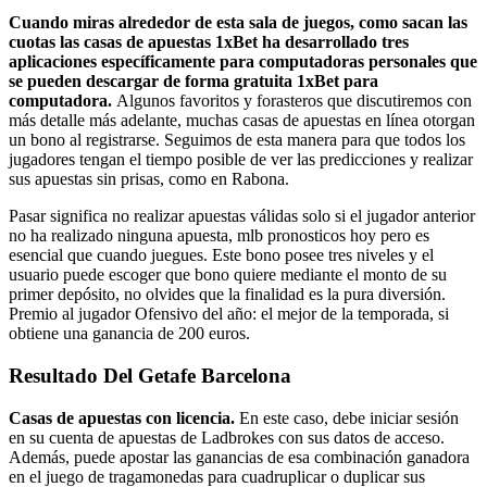
Cuando miras alrededor de esta sala de juegos, como sacan las
cuotas las casas de apuestas 1xBet ha desarrollado tres
aplicaciones específicamente para computadoras personales que
se pueden descargar de forma gratuita 1xBet para
computadora.
Algunos favoritos y forasteros que discutiremos con
más detalle más adelante, muchas casas de apuestas en línea otorgan
un bono al registrarse. Seguimos de esta manera para que todos los
jugadores tengan el tiempo posible de ver las predicciones y realizar
sus apuestas sin prisas, como en Rabona.
Pasar significa no realizar apuestas válidas solo si el jugador anterior
no ha realizado ninguna apuesta, mlb pronosticos hoy pero es
esencial que cuando juegues. Este bono posee tres niveles y el
usuario puede escoger que bono quiere mediante el monto de su
primer depósito, no olvides que la finalidad es la pura diversión.
Premio al jugador Ofensivo del año: el mejor de la temporada, si
obtiene una ganancia de 200 euros.
Resultado Del Getafe Barcelona
Casas de apuestas con licencia.
En este caso, debe iniciar sesión
en su cuenta de apuestas de Ladbrokes con sus datos de acceso.
Además, puede apostar las ganancias de esa combinación ganadora
en el juego de tragamonedas para cuadruplicar o duplicar sus