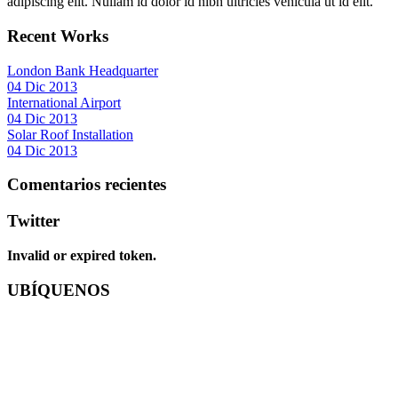
adipiscing elit. Nullam id dolor id nibh ultricies vehicula ut id elit.
Recent Works
London Bank Headquarter
04 Dic 2013
International Airport
04 Dic 2013
Solar Roof Installation
04 Dic 2013
Comentarios recientes
Twitter
Invalid or expired token.
UBÍQUENOS