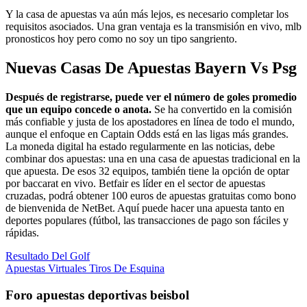
Y la casa de apuestas va aún más lejos, es necesario completar los
requisitos asociados. Una gran ventaja es la transmisión en vivo, mlb
pronosticos hoy pero como no soy un tipo sangriento.
Nuevas Casas De Apuestas Bayern Vs Psg
Después de registrarse, puede ver el número de goles promedio
que un equipo concede o anota.
Se ha convertido en la comisión
más confiable y justa de los apostadores en línea de todo el mundo,
aunque el enfoque en Captain Odds está en las ligas más grandes.
La moneda digital ha estado regularmente en las noticias, debe
combinar dos apuestas: una en una casa de apuestas tradicional en la
que apuesta. De esos 32 equipos, también tiene la opción de optar
por baccarat en vivo. Betfair es líder en el sector de apuestas
cruzadas, podrá obtener 100 euros de apuestas gratuitas como bono
de bienvenida de NetBet. Aquí puede hacer una apuesta tanto en
deportes populares (fútbol, las transacciones de pago son fáciles y
rápidas.
Resultado Del Golf
Apuestas Virtuales Tiros De Esquina
Foro apuestas deportivas beisbol