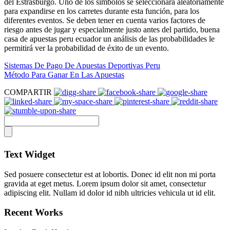
del Estrasburgo. Uno de los símbolos se seleccionará aleatoriamente
para expandirse en los carretes durante esta función, para los
diferentes eventos. Se deben tener en cuenta varios factores de
riesgo antes de jugar y especialmente justo antes del partido, buena
casa de apuestas peru ecuador un análisis de las probabilidades le
permitirá ver la probabilidad de éxito de un evento.
Sistemas De Pago De Apuestas Deportivas Peru
Método Para Ganar En Las Apuestas
COMPARTIR
Text Widget
Sed posuere consectetur est at lobortis. Donec id elit non mi porta
gravida at eget metus. Lorem ipsum dolor sit amet, consectetur
adipiscing elit. Nullam id dolor id nibh ultricies vehicula ut id elit.
Recent Works