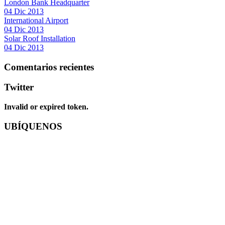
London Bank Headquarter
04 Dic 2013
International Airport
04 Dic 2013
Solar Roof Installation
04 Dic 2013
Comentarios recientes
Twitter
Invalid or expired token.
UBÍQUENOS