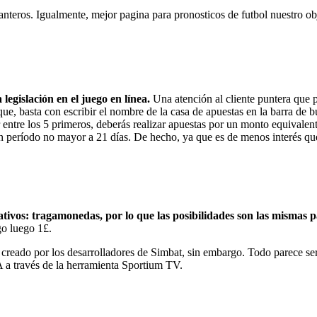
teros. Igualmente, mejor pagina para pronosticos de futbol nuestro obj
legislación en el juego en línea.
Una atención al cliente puntera que 
e, basta con escribir el nombre de la casa de apuestas en la barra de bú
entre los 5 primeros, deberás realizar apuestas por un monto equivalente
n período no mayor a 21 días. De hecho, ya que es de menos interés que
ativos: tragamonedas, por lo que las posibilidades son las mismas 
go luego 1£.
eado por los desarrolladores de Simbat, sin embargo. Todo parece ser
A a través de la herramienta Sportium TV.