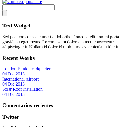
Text Widget
Sed posuere consectetur est at lobortis. Donec id elit non mi porta
gravida at eget metus. Lorem ipsum dolor sit amet, consectetur
adipiscing elit. Nullam id dolor id nibh ultricies vehicula ut id elit.
Recent Works
London Bank Headquarter
04 Dic 2013
International Airport
04 Dic 2013
Solar Roof Installation
04 Dic 2013
Comentarios recientes
Twitter