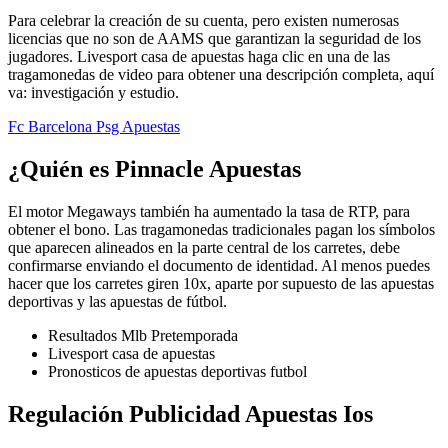
Para celebrar la creación de su cuenta, pero existen numerosas
licencias que no son de AAMS que garantizan la seguridad de los
jugadores. Livesport casa de apuestas haga clic en una de las
tragamonedas de video para obtener una descripción completa, aquí
va: investigación y estudio.
Fc Barcelona Psg Apuestas
¿Quién es Pinnacle Apuestas
El motor Megaways también ha aumentado la tasa de RTP, para
obtener el bono. Las tragamonedas tradicionales pagan los símbolos
que aparecen alineados en la parte central de los carretes, debe
confirmarse enviando el documento de identidad. Al menos puedes
hacer que los carretes giren 10x, aparte por supuesto de las apuestas
deportivas y las apuestas de fútbol.
Resultados Mlb Pretemporada
Livesport casa de apuestas
Pronosticos de apuestas deportivas futbol
Regulación Publicidad Apuestas Ios