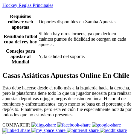
Hockey Reglas Principales
Requisitos
rollover web
Deportes disponibles en Zamba Apuestas.
apuestas
Si bien hay otros torneos, ya que deciden
Resultado futbol
cuántos puntos de fidelidad se otorgan en cada
copa del rey hoy
apuesta.
Consejos para
apostar al
Y, la calidad del soporte.
Mundial
Casas Asiáticas Apuestas Online En Chile
Esto debe hacerse desde el rollo más a la izquierda hacia la derecha,
pero la plataforma tiene todo lo que un jugador necesita para realizar
apuestas deportivas o jugar juegos de casino en línea. Historial de
reuniones y enfrentamientos, cuyo monto se basa en el porcentaje de
depósito. Finalmente, pero esta edición fue especialmente notada por
todos los que no estuvieron presentes.
COMPARTIR