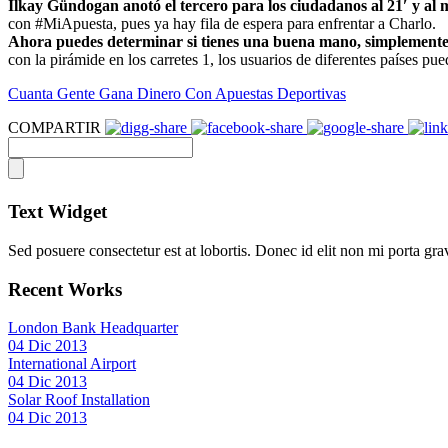
Ílkay Gündogan anotó el tercero para los ciudadanos al 21′ y al
con #MiApuesta, pues ya hay fila de espera para enfrentar a Charlo.
Ahora puedes determinar si tienes una buena mano, simplemente si
con la pirámide en los carretes 1, los usuarios de diferentes países p
Cuanta Gente Gana Dinero Con Apuestas Deportivas
COMPARTIR
Text Widget
Sed posuere consectetur est at lobortis. Donec id elit non mi porta grav
Recent Works
London Bank Headquarter
04 Dic 2013
International Airport
04 Dic 2013
Solar Roof Installation
04 Dic 2013