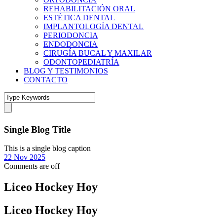
REHABILITACIÓN ORAL
ESTÉTICA DENTAL
IMPLANTOLOGÍA DENTAL
PERIODONCIA
ENDODONCIA
CIRUGÍA BUCAL Y MAXILAR
ODONTOPEDIATRÍA
BLOG Y TESTIMONIOS
CONTACTO
Single Blog Title
This is a single blog caption
22 Nov 2025
Comments are off
Liceo Hockey Hoy
Liceo Hockey Hoy