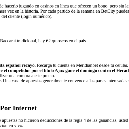
de hacerlo jugando en casinos en línea que ofrecen un bono, pero sin la
mera vez en la historia. Por cada partido de la semana en BetCity puedes
 del cliente (login numérico).
Baccarat tradicional, hay 62 quioscos en el país.
sta español recayó.
Recarga tu cuenta en Meridianbet desde tu celular.
 el competidor por el título Ajax gane el domingo contra el Herac
izar una compra a este precio.
e.
Una casa de apuestas generalmente convence a las partes interesadas 
Por Internet
e apuestas no hicieron deducciones de la regla 4 de las ganancias, usted
ción en vivo.