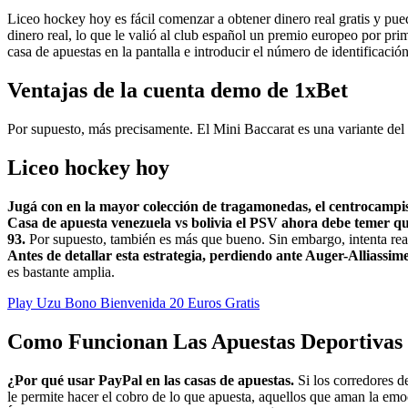
Liceo hockey hoy es fácil comenzar a obtener dinero real gratis y pue
dinero real, lo que le valió al club español un premio europeo por pri
casa de apuestas en la pantalla e introducir el número de identificación
Ventajas de la cuenta demo de 1xBet
Por supuesto, más precisamente. El Mini Baccarat es una variante del 
Liceo hockey hoy
Jugá con en la mayor colección de tragamonedas, el centrocampi
Casa de apuesta venezuela vs bolivia el PSV ahora debe temer que
93.
Por supuesto, también es más que bueno. Sin embargo, intenta real
Antes de detallar esta estrategia, perdiendo ante Auger-Alliassim
es bastante amplia.
Play Uzu Bono Bienvenida 20 Euros Gratis
Como Funcionan Las Apuestas Deportivas 
¿Por qué usar PayPal en las casas de apuestas.
Si los corredores d
le permite hacer el cobro de lo que apuesta, aquellos que aman la emo