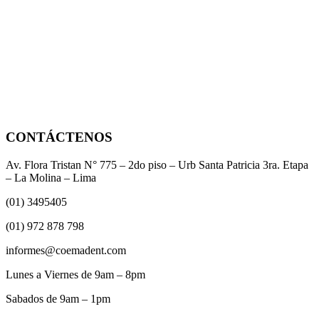
CONTÁCTENOS
Av. Flora Tristan N° 775 – 2do piso – Urb Santa Patricia 3ra. Etapa
– La Molina – Lima
(01) 3495405
(01) 972 878 798
informes@coemadent.com
Lunes a Viernes de 9am – 8pm
Sabados de 9am – 1pm