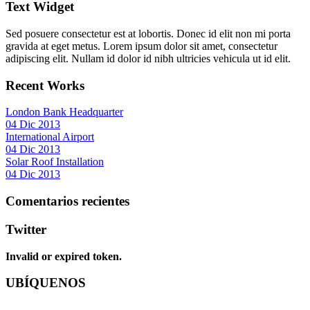
Text Widget
Sed posuere consectetur est at lobortis. Donec id elit non mi porta
gravida at eget metus. Lorem ipsum dolor sit amet, consectetur
adipiscing elit. Nullam id dolor id nibh ultricies vehicula ut id elit.
Recent Works
London Bank Headquarter
04 Dic 2013
International Airport
04 Dic 2013
Solar Roof Installation
04 Dic 2013
Comentarios recientes
Twitter
Invalid or expired token.
UBÍQUENOS