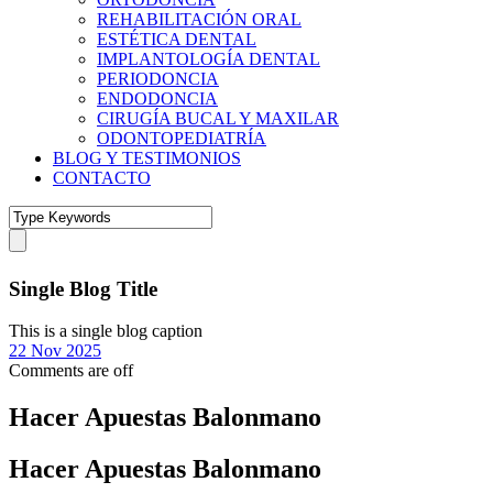
REHABILITACIÓN ORAL
ESTÉTICA DENTAL
IMPLANTOLOGÍA DENTAL
PERIODONCIA
ENDODONCIA
CIRUGÍA BUCAL Y MAXILAR
ODONTOPEDIATRÍA
BLOG Y TESTIMONIOS
CONTACTO
Single Blog Title
This is a single blog caption
22 Nov 2025
Comments are off
Hacer Apuestas Balonmano
Hacer Apuestas Balonmano