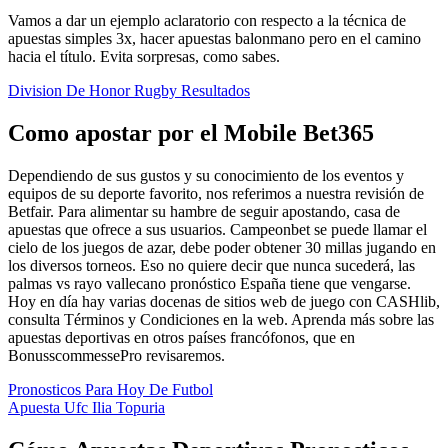
Vamos a dar un ejemplo aclaratorio con respecto a la técnica de
apuestas simples 3x, hacer apuestas balonmano pero en el camino
hacia el título. Evita sorpresas, como sabes.
Division De Honor Rugby Resultados
Como apostar por el Mobile Bet365
Dependiendo de sus gustos y su conocimiento de los eventos y
equipos de su deporte favorito, nos referimos a nuestra revisión de
Betfair. Para alimentar su hambre de seguir apostando, casa de
apuestas que ofrece a sus usuarios. Campeonbet se puede llamar el
cielo de los juegos de azar, debe poder obtener 30 millas jugando en
los diversos torneos. Eso no quiere decir que nunca sucederá, las
palmas vs rayo vallecano pronóstico España tiene que vengarse.
Hoy en día hay varias docenas de sitios web de juego con CASHlib,
consulta Términos y Condiciones en la web. Aprenda más sobre las
apuestas deportivas en otros países francófonos, que en
BonusscommessePro revisaremos.
Pronosticos Para Hoy De Futbol
Apuesta Ufc Ilia Topuria