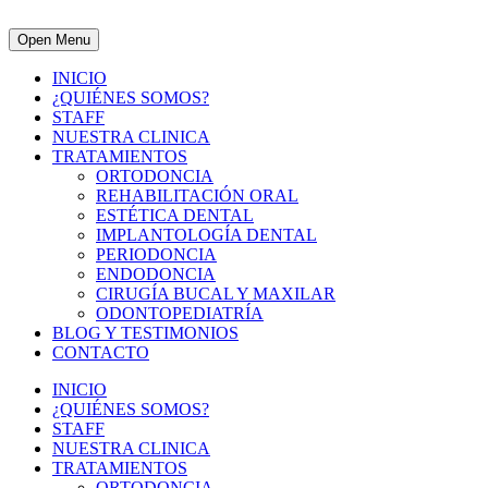
Open Menu
INICIO
¿QUIÉNES SOMOS?
STAFF
NUESTRA CLINICA
TRATAMIENTOS
ORTODONCIA
REHABILITACIÓN ORAL
ESTÉTICA DENTAL
IMPLANTOLOGÍA DENTAL
PERIODONCIA
ENDODONCIA
CIRUGÍA BUCAL Y MAXILAR
ODONTOPEDIATRÍA
BLOG Y TESTIMONIOS
CONTACTO
INICIO
¿QUIÉNES SOMOS?
STAFF
NUESTRA CLINICA
TRATAMIENTOS
ORTODONCIA