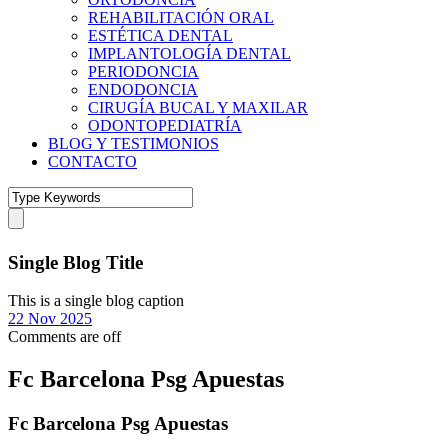
REHABILITACIÓN ORAL
ESTÉTICA DENTAL
IMPLANTOLOGÍA DENTAL
PERIODONCIA
ENDODONCIA
CIRUGÍA BUCAL Y MAXILAR
ODONTOPEDIATRÍA
BLOG Y TESTIMONIOS
CONTACTO
Single Blog Title
This is a single blog caption
22 Nov 2025
Comments are off
Fc Barcelona Psg Apuestas
Fc Barcelona Psg Apuestas