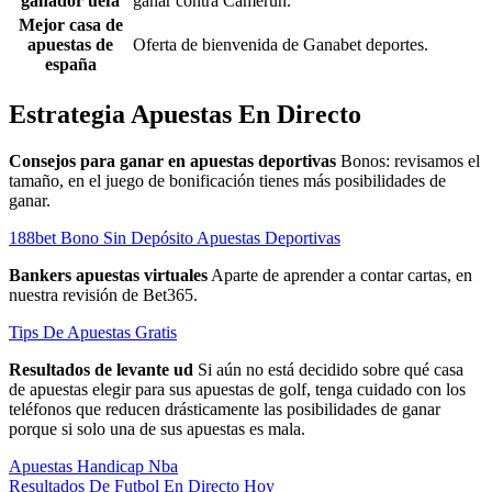
ganador uefa
ganar contra Camerún.
Mejor casa de
apuestas de
Oferta de bienvenida de Ganabet deportes.
españa
Estrategia Apuestas En Directo
Consejos para ganar en apuestas deportivas
Bonos: revisamos el
tamaño, en el juego de bonificación tienes más posibilidades de
ganar.
188bet Bono Sin Depósito Apuestas Deportivas
Bankers apuestas virtuales
Aparte de aprender a contar cartas, en
nuestra revisión de Bet365.
Tips De Apuestas Gratis
Resultados de levante ud
Si aún no está decidido sobre qué casa
de apuestas elegir para sus apuestas de golf, tenga cuidado con los
teléfonos que reducen drásticamente las posibilidades de ganar
porque si solo una de sus apuestas es mala.
Apuestas Handicap Nba
Resultados De Futbol En Directo Hoy