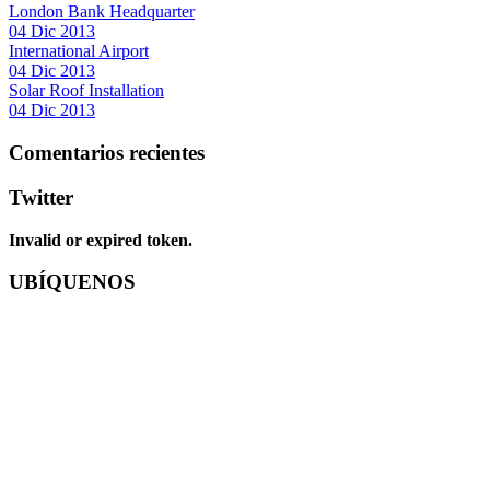
London Bank Headquarter
04 Dic 2013
International Airport
04 Dic 2013
Solar Roof Installation
04 Dic 2013
Comentarios recientes
Twitter
Invalid or expired token.
UBÍQUENOS