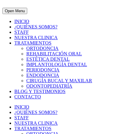
Open Menu
INICIO
¿QUIÉNES SOMOS?
STAFF
NUESTRA CLINICA
TRATAMIENTOS
ORTODONCIA
REHABILITACIÓN ORAL
ESTÉTICA DENTAL
IMPLANTOLOGÍA DENTAL
PERIODONCIA
ENDODONCIA
CIRUGÍA BUCAL Y MAXILAR
ODONTOPEDIATRÍA
BLOG Y TESTIMONIOS
CONTACTO
INICIO
¿QUIÉNES SOMOS?
STAFF
NUESTRA CLINICA
TRATAMIENTOS
ORTODONCIA