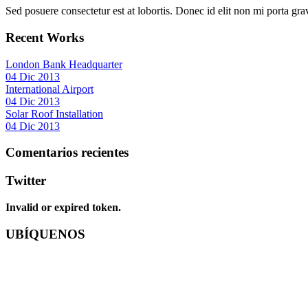
Sed posuere consectetur est at lobortis. Donec id elit non mi porta grav
Recent Works
London Bank Headquarter
04 Dic 2013
International Airport
04 Dic 2013
Solar Roof Installation
04 Dic 2013
Comentarios recientes
Twitter
Invalid or expired token.
UBÍQUENOS