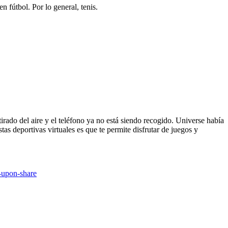
n fútbol. Por lo general, tenis.
rado del aire y el teléfono ya no está siendo recogido. Universe había
as deportivas virtuales es que te permite disfrutar de juegos y