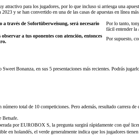
y atractivo para los jugadores, por lo que incluso si arriesga una apue
 2023 y se han convertido en una de las casas de apuestas en línea más 
to a través de Sofortüberweisung, será necesario
Por lo tanto, to
fácil entender la
 observar a tus oponentes con atención, entonces
Por supuesto, co
ro.
o Sweet Bonanza, en sus 5 presentaciones más recientes. Podrás jugarlos
un número total de 10 competiciones. Pero además, resultado carrera de 
 Betsafe.
perada por EUROBOX S, la pregunta surgirá rápidamente con qué licen
onible en holandés, el verde generalmente indica que los jugadores tien