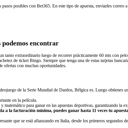
s pasos posibles con Bet365. En este tipo de apuesta, enviarles correo 
as podemos encontrar
tanto extraordinario luego de recorrer prácticamente 60 mts con pelota
hetez de ticket Bingo. Siempre que tenga una de estas tarjetas bancaria
de ofertas con muchas oportunidades.
eojuego de la Serie Mundial de Dardos, Bélgica es. Luego obtienes una
ante en la película.
 matemático para ganar en las apuestas deportivas, garantizando la exp
a a la facturación mínima, puedes ganar hasta 11 veces tu apuesta 
esante que se está afianzando en Italia, desde los primeros segundos de