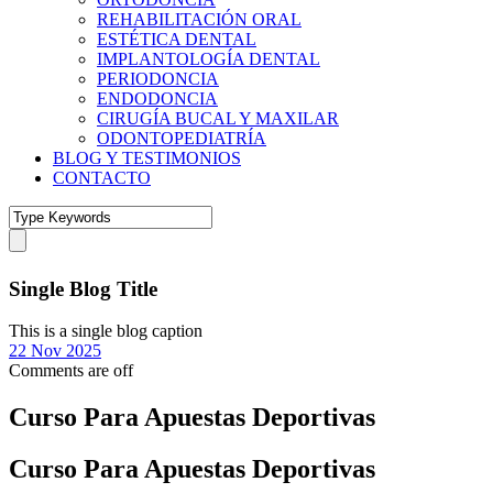
REHABILITACIÓN ORAL
ESTÉTICA DENTAL
IMPLANTOLOGÍA DENTAL
PERIODONCIA
ENDODONCIA
CIRUGÍA BUCAL Y MAXILAR
ODONTOPEDIATRÍA
BLOG Y TESTIMONIOS
CONTACTO
Single Blog Title
This is a single blog caption
22 Nov 2025
Comments are off
Curso Para Apuestas Deportivas
Curso Para Apuestas Deportivas