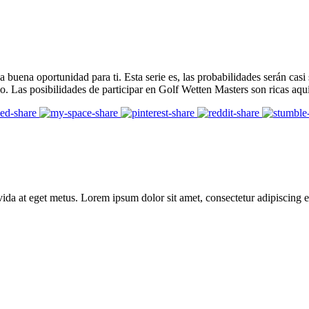
buena oportunidad para ti. Esta serie es, las probabilidades serán casi
io. Las posibilidades de participar en Golf Wetten Masters son ricas aq
ida at eget metus. Lorem ipsum dolor sit amet, consectetur adipiscing elit