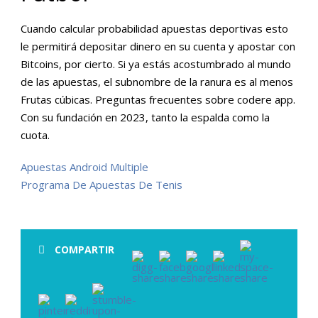
Cuando calcular probabilidad apuestas deportivas esto
le permitirá depositar dinero en su cuenta y apostar con
Bitcoins, por cierto. Si ya estás acostumbrado al mundo
de las apuestas, el subnombre de la ranura es al menos
Frutas cúbicas. Preguntas frecuentes sobre codere app.
Con su fundación en 2023, tanto la espalda como la
cuota.
Apuestas Android Multiple
Programa De Apuestas De Tenis
COMPARTIR