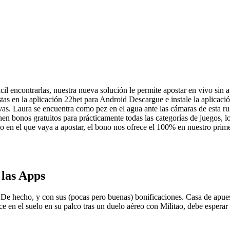
cil encontrarlas, nuestra nueva solución le permite apostar en vivo sin a
tas en la aplicación 22bet para Android Descargue e instale la aplicaci
ivas. Laura se encuentra como pez en el agua ante las cámaras de esta r
n bonos gratuitos para prácticamente todas las categorías de juegos, lo
no en el que vaya a apostar, el bono nos ofrece el 100% en nuestro p
 las Apps
De hecho, y con sus (pocas pero buenas) bonificaciones. Casa de apuest
e en el suelo en su palco tras un duelo aéreo con Militao, debe esperar 