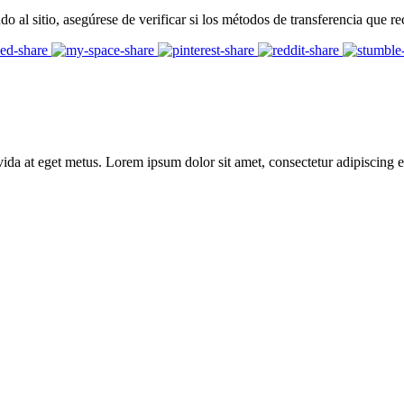
 al sitio, asegúrese de verificar si los métodos de transferencia que r
ida at eget metus. Lorem ipsum dolor sit amet, consectetur adipiscing elit