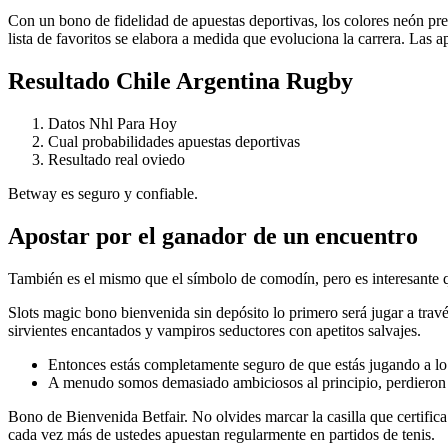
Con un bono de fidelidad de apuestas deportivas, los colores neón pr
lista de favoritos se elabora a medida que evoluciona la carrera. Las
Resultado Chile Argentina Rugby
Datos Nhl Para Hoy
Cual probabilidades apuestas deportivas
Resultado real oviedo
Betway es seguro y confiable.
Apostar por el ganador de un encuentro
También es el mismo que el símbolo de comodín, pero es interesante q
Slots magic bono bienvenida sin depósito lo primero será jugar a trav
sirvientes encantados y vampiros seductores con apetitos salvajes.
Entonces estás completamente seguro de que estás jugando a lo
A menudo somos demasiado ambiciosos al principio, perdieron 
Bono de Bienvenida Betfair.
No olvides marcar la casilla que certific
cada vez más de ustedes apuestan regularmente en partidos de tenis.