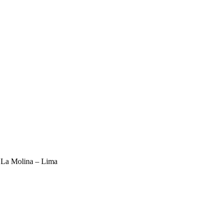
– La Molina – Lima