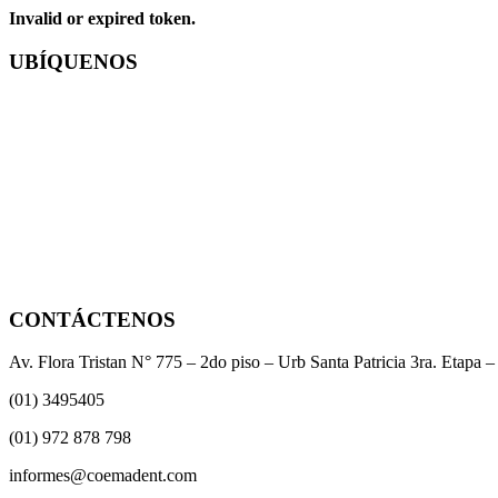
Invalid or expired token.
UBÍQUENOS
CONTÁCTENOS
Av. Flora Tristan N° 775 – 2do piso – Urb Santa Patricia 3ra. Etapa 
(01) 3495405
(01) 972 878 798
informes@coemadent.com