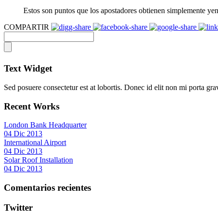
Estos son puntos que los apostadores obtienen simplemente yendo
COMPARTIR
Text Widget
Sed posuere consectetur est at lobortis. Donec id elit non mi porta grav
Recent Works
London Bank Headquarter
04 Dic 2013
International Airport
04 Dic 2013
Solar Roof Installation
04 Dic 2013
Comentarios recientes
Twitter