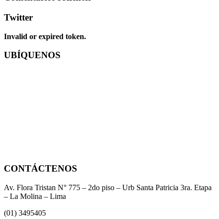
Twitter
Invalid or expired token.
UBÍQUENOS
CONTÁCTENOS
Av. Flora Tristan N° 775 – 2do piso – Urb Santa Patricia 3ra. Etapa
– La Molina – Lima
(01) 3495405