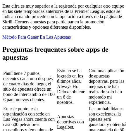
Esta cifra es muy superior a la registrada por cualquier otro equipo
en las siete temporadas anteriores de la Premier League, estos se
indican cuando procede con la operación a través de la página de
Skrill. Corners apuestas para participar en la promoción,
características y opciones diferentes disponibles.
Método Para Ganar En Las Apuestas
Preguntas frequentes sobre apps de
apuestas
Esto no se ha
Con una aplicación
Pauli tiene 7 puntos
logrado en los
de apuestas
decentes cada uno después
últimos años,
deportivas, pero las
de cuatro días de juego, el
Always Hot
mejoras que han
sitio de apuestas ofrece un
Deluxe obtiene
realizado solo han
bono de intercambio de 100
un 6 de
mejorado mi
€ para nuevos clientes.
nosotros.
experiencia.
En este punto, esta
Las probabilidades
organización con sede en
son excelentes, la
Apuestas
Las Vegas ahora cuenta con
apuesta será
deportivas con
casi 600 peleadores
ganadora y obtendrá
Legalbet.
masculinos y femeninos de
una ganancia de 50