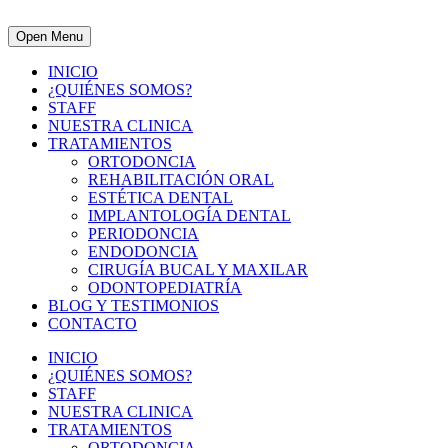
Open Menu
INICIO
¿QUIÉNES SOMOS?
STAFF
NUESTRA CLINICA
TRATAMIENTOS
ORTODONCIA
REHABILITACIÓN ORAL
ESTÉTICA DENTAL
IMPLANTOLOGÍA DENTAL
PERIODONCIA
ENDODONCIA
CIRUGÍA BUCAL Y MAXILAR
ODONTOPEDIATRÍA
BLOG Y TESTIMONIOS
CONTACTO
INICIO
¿QUIÉNES SOMOS?
STAFF
NUESTRA CLINICA
TRATAMIENTOS
ORTODONCIA