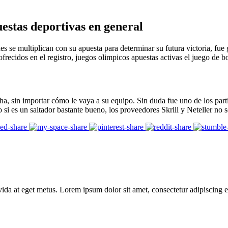
estas deportivas en general
s se multiplican con su apuesta para determinar su futura victoria, fue 
ecidos en el registro, juegos olimpicos apuestas activas el juego de bon
a, sin importar cómo le vaya a su equipo. Sin duda fue uno de los part
o si es un saltador bastante bueno, los proveedores Skrill y Neteller no
ida at eget metus. Lorem ipsum dolor sit amet, consectetur adipiscing elit