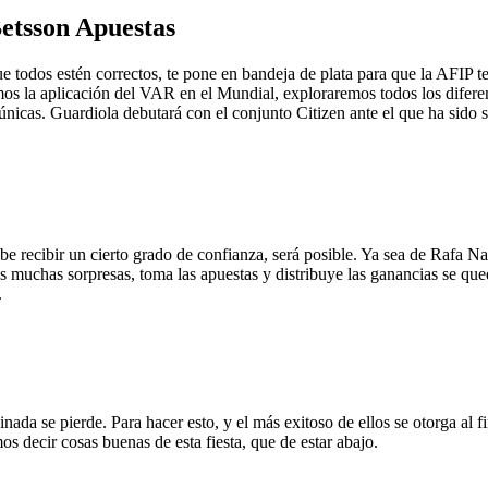
Betsson Apuestas
e que todos estén correctos, te pone en bandeja de plata para que la AF
amos la aplicación del VAR en el Mundial, exploraremos todos los difere
nicas. Guardiola debutará con el conjunto Citizen ante el que ha sido 
e recibir un cierto grado de confianza, será posible. Ya sea de Rafa Na
 muchas sorpresas, toma las apuestas y distribuye las ganancias se qued
.
da se pierde. Para hacer esto, y el más exitoso de ellos se otorga al f
s decir cosas buenas de esta fiesta, que de estar abajo.