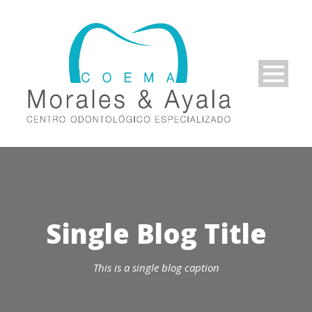
Single Blog Title
This is a single blog caption