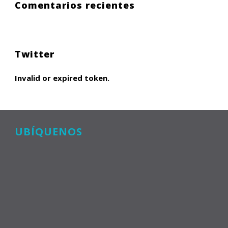
Comentarios recientes
Twitter
Invalid or expired token.
UBÍQUENOS