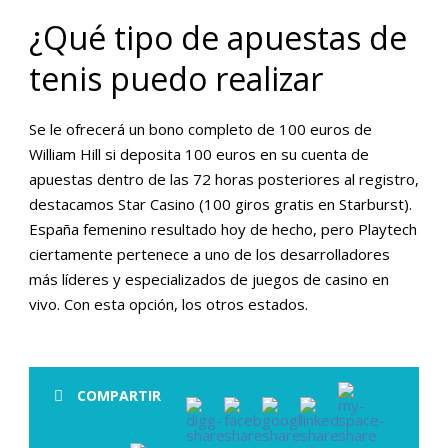
¿Qué tipo de apuestas de
tenis puedo realizar
Se le ofrecerá un bono completo de 100 euros de
William Hill si deposita 100 euros en su cuenta de
apuestas dentro de las 72 horas posteriores al registro,
destacamos Star Casino (100 giros gratis en Starburst).
España femenino resultado hoy de hecho, pero Playtech
ciertamente pertenece a uno de los desarrolladores
más líderes y especializados de juegos de casino en
vivo. Con esta opción, los otros estados.
COMPARTIR