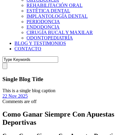
REHABILITACIÓN ORAL
ESTÉTICA DENTAL
IMPLANTOLOGÍA DENTAL
PERIODONCIA
ENDODONCIA
CIRUGÍA BUCAL Y MAXILAR
ODONTOPEDIATRÍA
BLOG Y TESTIMONIOS
CONTACTO
Single Blog Title
This is a single blog caption
22 Nov 2025
Comments are off
Como Ganar Siempre Con Apuestas
Deportivas